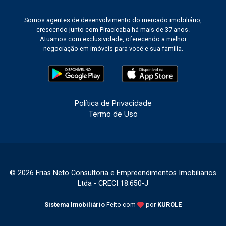
entender por que cidades como Piracicaba
Somos agentes de desenvolvimento do mercado imobiliário,
seguem atraindo novos lançamentos e
crescendo junto com Piracicaba há mais de 37 anos.
empreendimentos e ganhando espaço no mapa
Atuamos com exclusividade, oferecendo a melhor
dos investidores. O que esse movimento
negociação em imóveis para você e sua família.
representa para quem vive em Piracicaba
Encontros como o IMOBICOM não ficam restritos
ao mundo corporativo. As discussões ali
travadas se transformam, com o tempo, em
Política de Privacidade
regras mais claras, contratos mais seguros,
Termo de Uso
novos produtos de crédito e projetos urbanos
mais bem planejados. Para quem procura um
imóvel, o resultado prático é um mercado mais
maduro e transparente. Isso se reflete na
variedade de imóveis residenciais à venda em
© 2026 Frias Neto Consultoria e Empreendimentos Imobiliarios
Piracicaba, na qualidade dos empreendimentos
Ltda - CRECI 18.650-J
entregues e na segurança de cada negociação. O
mesmo vale para o segmento corporativo. A
Sistema Imobiliário
Feito com
por
KUROLE
posição estratégica da região, somada à