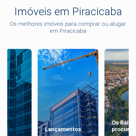
Imóveis em Piracicaba
Os melhores imóveis para comprar ou alugar
em Piracicaba
Os Bairr
al
Lançamentos
procurad