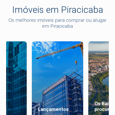
Imóveis em Piracicaba
Os melhores imóveis para comprar ou alugar
em Piracicaba
Os Bairr
al
Lançamentos
procurad