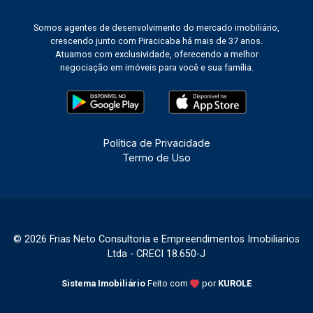
entender por que cidades como Piracicaba
Somos agentes de desenvolvimento do mercado imobiliário,
seguem atraindo novos lançamentos e
crescendo junto com Piracicaba há mais de 37 anos.
empreendimentos e ganhando espaço no mapa
Atuamos com exclusividade, oferecendo a melhor
dos investidores. O que esse movimento
negociação em imóveis para você e sua família.
representa para quem vive em Piracicaba
Encontros como o IMOBICOM não ficam restritos
ao mundo corporativo. As discussões ali
travadas se transformam, com o tempo, em
Política de Privacidade
regras mais claras, contratos mais seguros,
Termo de Uso
novos produtos de crédito e projetos urbanos
mais bem planejados. Para quem procura um
imóvel, o resultado prático é um mercado mais
maduro e transparente. Isso se reflete na
variedade de imóveis residenciais à venda em
© 2026 Frias Neto Consultoria e Empreendimentos Imobiliarios
Piracicaba, na qualidade dos empreendimentos
Ltda - CRECI 18.650-J
entregues e na segurança de cada negociação. O
mesmo vale para o segmento corporativo. A
Sistema Imobiliário
Feito com
por
KUROLE
posição estratégica da região, somada à