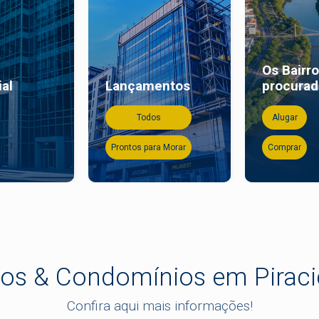
Os Bairr
al
Lançamentos
procura
Todos
Alugar
Prontos para Morar
Comprar
ros & Condomínios em Pirac
Confira aqui mais informações!