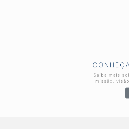
Neto, que também é
diretor regional do
Secovi-SP em
Piracicaba, participou do
evento representando a
cidade e toda a região.
Mais do que um encontro
de negócios, o
IMOBICOM funcionou
como um verdadeiro raio-
CONHEÇA 
x do setor. Empresários,
Saiba mais sob
incorporadores,
missão, visão
loteadores, investidores,
especialistas e
representantes do poder
público se reuniram para
debater os temas que
definem os rumos do
mercado imobiliário nos