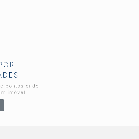
rápida, transparência e
segurança em cada
etapa. Como maior
imobiliária da região,
atuando desde 1989, a
decisão de reforçar o
time nasceu da leitura
diária do comportamento
do cliente e do volume
 POR
crescente de
ADES
atendimentos no
departamento de
 e pontos onde
locação. Por que a
um imóvel
procura por locação
s
cresce em Piracicaba
Piracicaba reúne uma
combinação rara no
interior paulista: parque
industrial diversificado,