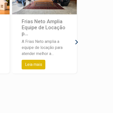
Frias Neto Amplia
Equipe de Locação
p...
A Frias Neto amplia a
equipe de locação para
atender melhor a
demanda de clientes que
Leia mais
procuram imóveis para
alugar em Piracicaba e
região. O movimento
responde a um cenário
claro: mais pessoas e
mais empresas
buscando locação, com
expectativa de resposta