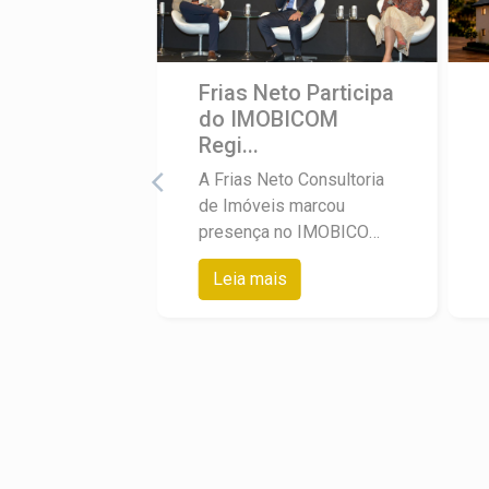
Frias Neto Participa
do IMOBICOM
Regi...
A Frias Neto Consultoria
de Imóveis marcou
presença no IMOBICOM
Regional do Secovi-SP,
Leia mais
encontro realizado no
Royal Palm Hall, em
Campinas, que reuniu as
principais lideranças do
mercado imobiliário do
interior paulista. O
diretor-presidente da
empresa, Angelo Frias