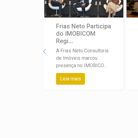
Frias Neto Participa
do IMOBICOM
Regi...
A Frias Neto Consultoria
de Imóveis marcou
presença no IMOBICOM
Regional do Secovi-SP,
Leia mais
encontro realizado no
Royal Palm Hall, em
Campinas, que reuniu as
principais lideranças do
mercado imobiliário do
interior paulista. O
diretor-presidente da
empresa, Angelo Frias