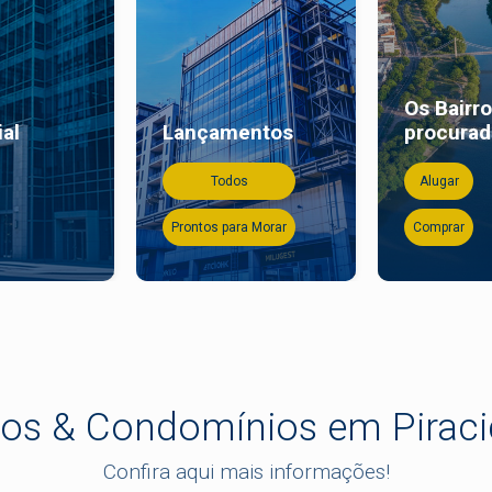
Os Bairr
al
Lançamentos
procura
Todos
Alugar
Prontos para Morar
Comprar
ros & Condomínios em Pirac
Confira aqui mais informações!