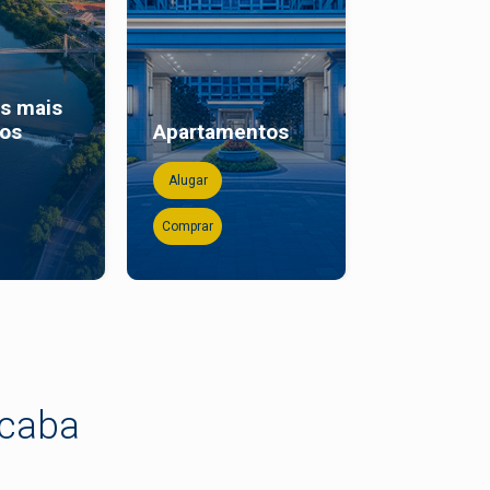
os mais
Casas co
dos
Apartamentos
piscina
Alugar
Alugar
Comprar
Comprar
icaba