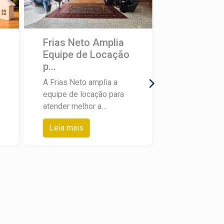
Frias Neto Amplia
Equipe de Locação
p...
A Frias Neto amplia a
equipe de locação para
atender melhor a
demanda de clientes que
Leia mais
procuram imóveis para
alugar em Piracicaba e
região. O movimento
responde a um cenário
claro: mais pessoas e
mais empresas
buscando locação, com
expectativa de resposta