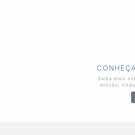
Neto, que também é
diretor regional do
Secovi-SP em
Piracicaba, participou do
evento representando a
cidade e toda a região.
Mais do que um encontro
de negócios, o
IMOBICOM funcionou
como um verdadeiro raio-
CONHEÇA 
x do setor. Empresários,
Saiba mais sob
incorporadores,
missão, visão
loteadores, investidores,
especialistas e
representantes do poder
público se reuniram para
debater os temas que
definem os rumos do
mercado imobiliário nos