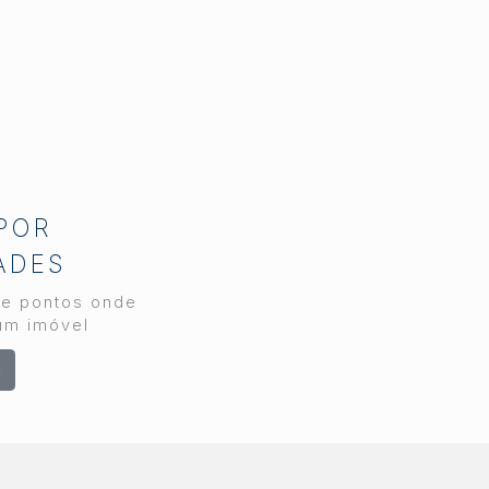
rápida, transparência e
segurança em cada
etapa. Como maior
imobiliária da região,
atuando desde 1989, a
decisão de reforçar o
time nasceu da leitura
diária do comportamento
do cliente e do volume
 POR
crescente de
ADES
atendimentos no
departamento de
 e pontos onde
locação. Por que a
um imóvel
procura por locação
s
cresce em Piracicaba
Piracicaba reúne uma
combinação rara no
interior paulista: parque
industrial diversificado,