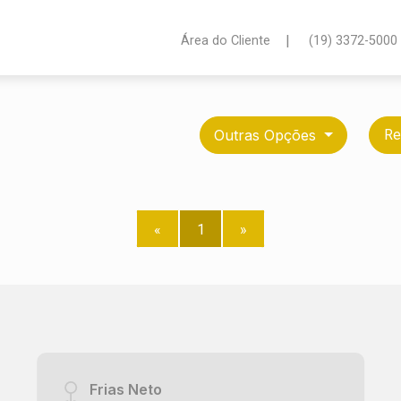
|
Área do Cliente
(19) 3372-5000
Outras Opções
Re
«
1
»
Frias Neto