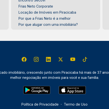
Encontro Secovi
Frias Neto Corporate
Locação de Imóveis em Piracicaba
Por que a Frias Neto é a melhor
Por que alugar com uma imobiliária?
do imobiliário, crescendo junto com Piracicaba há mais de 37 ano
melhor negociação em imóveis para você e sua família.
Política de Privacidade
-
Termo de Uso