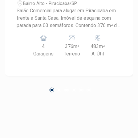
Bairro Alto - Piracicaba/SP
Salão Comercial para alugar em Piracicaba em
frente à Santa Casa, Imóvel de esquina com
parada para 03 semáforos. Contendo 376 m² de
terreno e 483 m² de área construída,contendo:
Salão com pé direito de 3,20 metros com
4
376m²
483m²
acabamento em piso, depósito com 130 m², e
Garagens
Terreno
A. Útil
pé direito de 3,30 metros com entrada
separada.03 vagas de recuo.OPORTUNIDADE
Agende sua visita