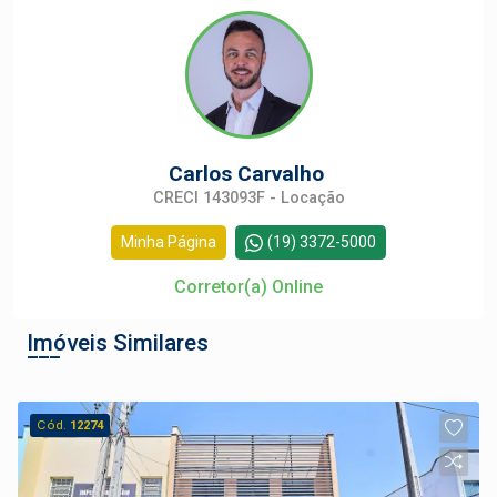
Carlos Carvalho
CRECI 143093F - Locação
Minha Página
(19) 3372-5000
Corretor(a) Online
Imóveis Similares
Cód.
12274