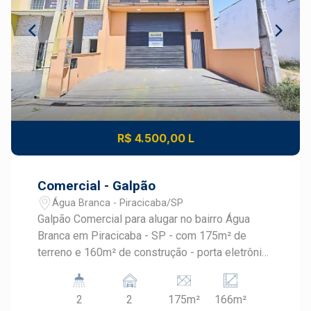
R$ 4.500,00 L
Comercial - Galpão
Água Branca - Piracicaba/SP
Galpão Comercial para alugar no bairro Água
Branca em Piracicaba - SP - com 175m² de
terreno e 160m² de construção - porta eletrônica
- 02 banheiros e espaço para escritório - 02
vagas de recuo. Agende sua visita !
2
2
175m²
166m²