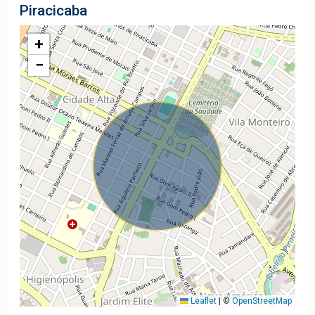
Piracicaba
+
−
Leaflet
|
©
OpenStreetMap