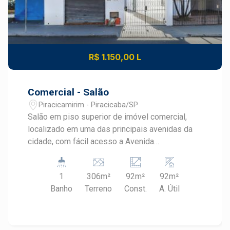
R$ 1.150,00 L
Comercial - Salão
Piracicamirim - Piracicaba/SP
Salão em piso superior de imóvel comercial,
localizado em uma das principais avenidas da
cidade, com fácil acesso a Avenida
Independência e Terminal Rodoviário do bairro
Piracicamirim, além de postos de gasolina,
1
306m²
92m²
92m²
supermercados, comércios e serviços. -
Banho
Terreno
Const.
A. Útil
91,51m² de área útil; - 1 banheiro; - Vista livre
para a avenida. Agende sua visita!