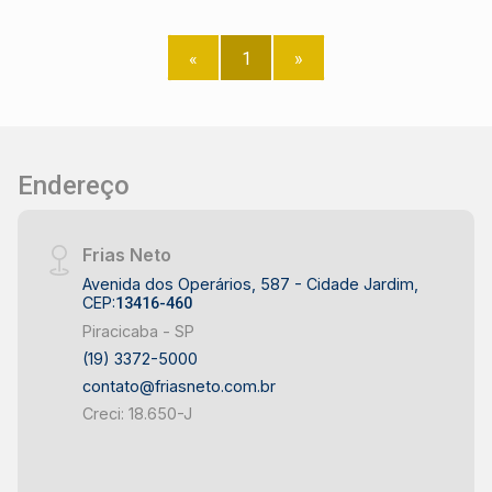
«
1
»
Endereço
Frias Neto
Avenida dos Operários, 587 - Cidade Jardim,
CEP:
13416-460
Piracicaba - SP
(19) 3372-5000
contato@friasneto.com.br
Creci: 18.650-J