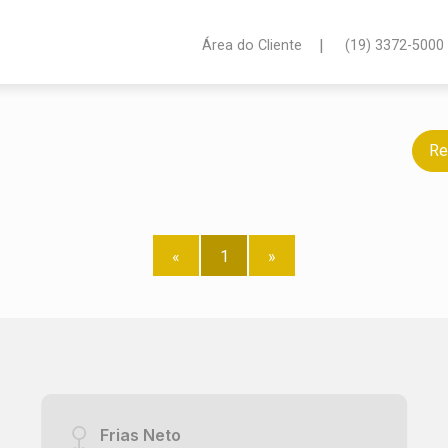
|
Área do Cliente
(19) 3372-5000
Re
«
1
»
Frias Neto