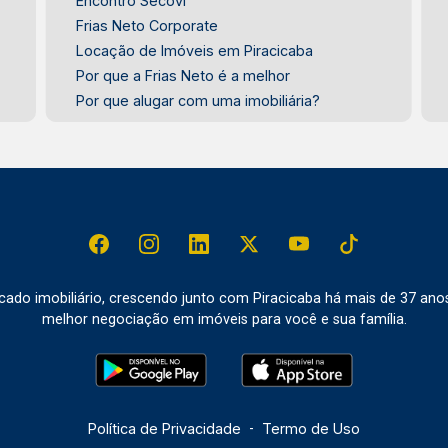
Encontro Secovi
Frias Neto Corporate
Locação de Imóveis em Piracicaba
Por que a Frias Neto é a melhor
Por que alugar com uma imobiliária?
do imobiliário, crescendo junto com Piracicaba há mais de 37 ano
melhor negociação em imóveis para você e sua família.
Política de Privacidade
-
Termo de Uso