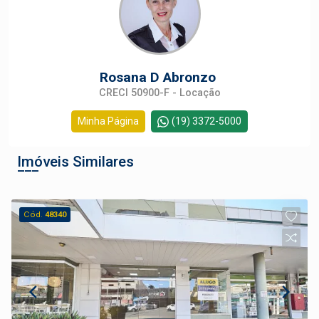
Rosana D Abronzo
CRECI 50900-F - Locação
Minha Página
(19) 3372-5000
Imóveis Similares
Cód.
48340