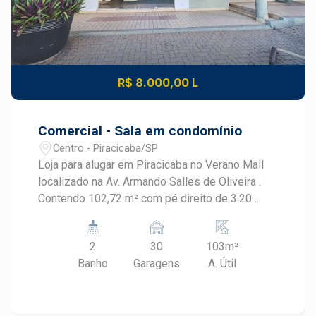
R$ 8.000,00 L
Comercial - Sala em condomínio
Centro - Piracicaba/SP
Loja para alugar em Piracicaba no Verano Mall
localizado na Av. Armando Salles de Oliveira .
Contendo 102,72 m² com pé direito de 3.20
metros , amplo salão, cozinha e com 2
banheiros privativos. Local extremamente
2
30
103m²
consolidado com ótimo fluxo de clientes e
Banho
Garagens
A. Útil
empresas como Pizza Hut, Dubelato Gelateria,
Kopenhagen, e Padaria Di Pappi. Local possui
estacionamento para vários