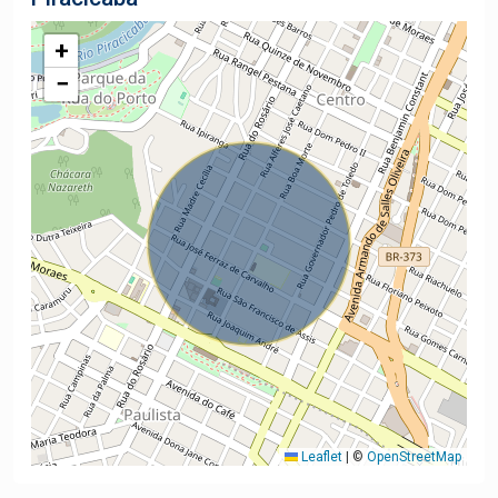
+
−
Leaflet
|
©
OpenStreetMap