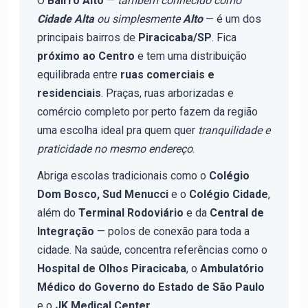
O
Bairro Alto
—
também conhecido como
Cidade Alta
ou simplesmente
Alto
— é um dos
principais bairros de
Piracicaba/SP
. Fica
próximo ao Centro
e tem uma distribuição
equilibrada entre
ruas comerciais e
residenciais
. Praças, ruas arborizadas e
comércio completo por perto fazem da região
uma escolha ideal pra quem quer
tranquilidade e
praticidade no mesmo endereço
.
Abriga escolas tradicionais como o
Colégio
Dom Bosco, Sud Menucci
e o
Colégio Cidade
,
além do
Terminal Rodoviário
e da
Central de
Integração
— polos de conexão para toda a
cidade. Na saúde, concentra referências como o
Hospital de Olhos Piracicaba
, o
Ambulatório
Médico do Governo do Estado de São Paulo
e o
JK Medical Center
.