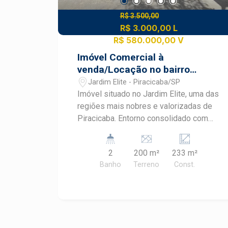
R$ 3.500,00
R$ 3.000,00 L
R$ 580.000,00 V
Imóvel Comercial à
venda/Locação no bairro
Jardim Elite
Jardim Elite - Piracicaba/SP
Imóvel situado no Jardim Elite, uma das
regiões mais nobres e valorizadas de
Piracicaba. Entorno consolidado com
forte presença comercial e residencial
de alto padrão. Cercado por clínicas,
2
200 m²
233 m²
restaurantes, lojas e serviços. - 120 m²
Banho
Terreno
Const.
de área útil - Salão principal com vão
livre amplo - 3 salas privativas para
atendimento/escritório - 2 banheiros -
1 vaga de garagem AGENDE SUA
VISITA E CONHEÇA O POTENCIAL