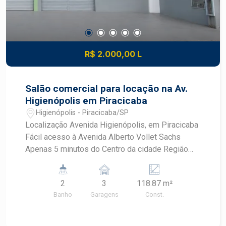
visita.
R$ 2.000,00 L
Salão comercial para locação na Av.
Higienópolis em Piracicaba
Higienópolis - Piracicaba/SP
Localização Avenida Higienópolis, em Piracicaba
Fácil acesso à Avenida Alberto Vollet Sachs
Apenas 5 minutos do Centro da cidade Região
com excelente infraestrutura comercial e grande
fluxo de pessoas Área do Imóvel 118 m² de área
2
3
118.87 m²
construída Ambientes Amplo salão comercial 02
Banho
Garagens
Const.
banheiros 01 copa 01 lavanderia Vagas 03 vagas
de recuo para maior comodidade de clientes e
colaboradores Diferenciais Localização