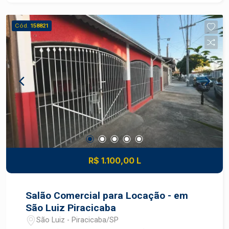
estratégica para diversos segmentos comerciais
Fácil acesso às principais vias da cidade Ideal
Cód.
158821
para escritórios, clínicas, lojas e prestadores de
serviços Excelente opção para empresas que
buscam praticidade, visibilidade e conforto em
uma das regiões mais valorizadas de Piracicaba
Construa seu futuro com quem é agente de
desenvolvimento do mercado imobiliário de
Piracicaba. Agende sua visita.
R$ 1.100,00 L
Salão Comercial para Locação - em
São Luiz Piracicaba
São Luiz - Piracicaba/SP