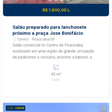
R$ 1.800,00 L
Saláo preparado para lanchonete
próximo a praça Jose Bonifácio
Centro - Piracicaba/SP
Salão comercial no Centro de Piracicaba,
localizado em uma região de grande circulação
de pedestres e veículos, próximo a bancos, a
praça José Bonifácio,ideal para quem busca
visibilidade e praticidade para o seu negócio. O
42 m²
imóvel possui 42 m² de área útil e conta com:
Const.
Amplo salão comercial 1 banheiro Pia de apoio
Estrutura preparada para lanchonete, cafeteria ou
outros segmentos de alimentação Uma excelente
oportunidade para instalar seu comércio em uma
localização estratégica, com grande potencial de
Cód.
158648
atendimento ao público. Construa seu futuro com