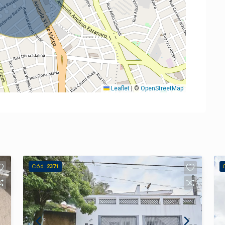
Leaflet
|
©
OpenStreetMap
Cód.
2371