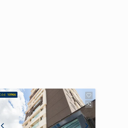
Cód.
10966