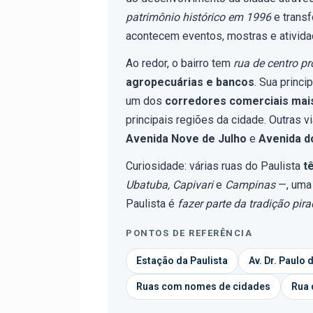
patrimônio histórico em 1996
e trans
acontecem eventos, mostras e atividad
Ao redor, o bairro tem
rua de centro pr
agropecuárias e bancos
. Sua princip
um dos
corredores comerciais mais
principais regiões da cidade. Outras v
Avenida Nove de Julho
e
Avenida d
Curiosidade: várias ruas do Paulista
t
Ubatuba, Capivari
e
Campinas
—, uma 
Paulista é
fazer parte da tradição pir
PONTOS DE REFERÊNCIA
Estação da Paulista
Av. Dr. Paulo
Ruas com nomes de cidades
Rua 