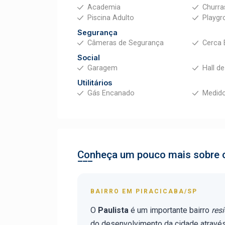
Academia
Churra
Piscina Adulto
Playgr
Segurança
Câmeras de Segurança
Cerca 
Social
Garagem
Hall d
Utilitários
Gás Encanado
Medido
Conheça um pouco mais sobre o
BAIRRO EM PIRACICABA/SP
O
Paulista
é um importante bairro
res
do desenvolvimento da cidade atravé