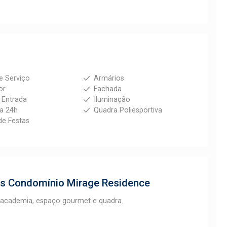
e Serviço
Armários
or
Fachada
e Entrada
Iluminação
ia 24h
Quadra Poliesportiva
de Festas
os
Condomínio Mirage Residence
, academia, espaço gourmet e quadra.