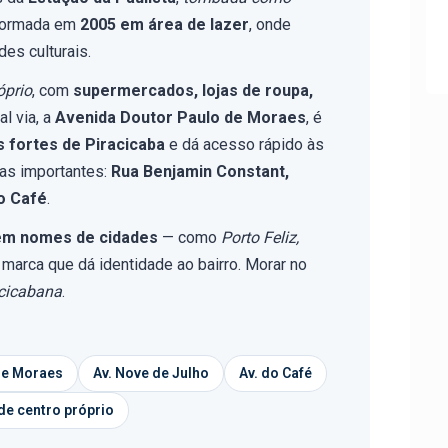
formada em
2005 em área de lazer
, onde
es culturais.
óprio
, com
supermercados, lojas de roupa,
al via, a
Avenida Doutor Paulo de Moraes
, é
 fortes de Piracicaba
e dá acesso rápido às
ias importantes:
Rua Benjamin Constant,
o Café
.
êm nomes de cidades
— como
Porto Feliz,
marca que dá identidade ao bairro. Morar no
acicabana
.
 de Moraes
Av. Nove de Julho
Av. do Café
de centro próprio