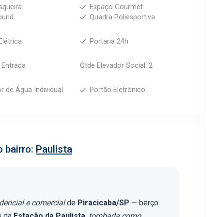
squeira
Espaço Gourmet
ound
Quadra Poliesportiva
Elétrica
Portaria 24h
e Entrada
Qtde Elevador Social: 2
r de Água Individual
Portão Eletrônico
 bairro:
Paulista
idencial e comercial
de
Piracicaba/SP
— berço
s da
Estação da Paulista
,
tombada como