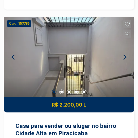
Banheiro, 1 dormitório com armário, Casa de cima
Sala de Jantar, Sala de Estar com painel, 1
dormitório suíte com ar condicionado e armário 1
Cód.
157786
dormitorio com armario sem ar condicionado 1
dormitório com ar condicionado e armário
Banheiro Cozinha com planejados
R$ 2.200,00 L
Casa para vender ou alugar no bairro
Cidade Alta em Piracicaba