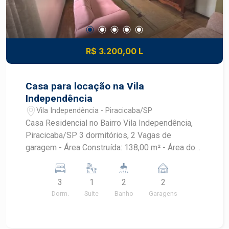
R$ 3.200,00 L
Casa para locação na Vila
Independência
Vila Independência - Piracicaba/SP
Casa Residencial no Bairro Vila Independência,
Piracicaba/SP 3 dormitórios, 2 Vagas de
garagem - Área Construída: 138,00 m² - Área do
Terreno: 191,00 m² - Proximidade a escolas,
supermercados, farmácias e comércio local. -
3
1
2
2
Fácil acesso a transporte público e principais
Dorm.
Suite
Banho
Garagens
vias da cidade.