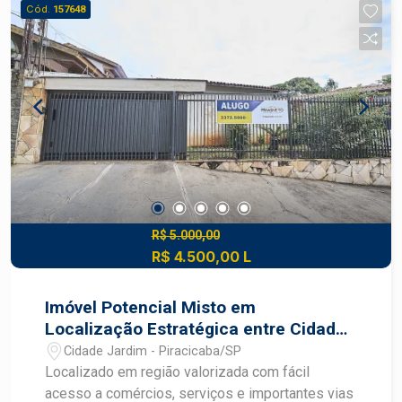
Cód.
157648
R$ 5.000,00
R$ 4.500,00 L
Imóvel Potencial Misto em
Localização Estratégica entre Cidade
Jardim e Jardim Europa
Cidade Jardim - Piracicaba/SP
Localizado em região valorizada com fácil
acesso a comércios, serviços e importantes vias