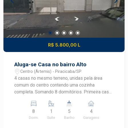
funcional em uma das regiões estratégicas de
Piracicaba. Construa seu futuro com quem é
agente de desenvolvimento do mercado
imobiliário de Piracicaba. Agende sua visita.
R$ 5.800,00 L
Aluga-se Casa no bairro Alto
Centro (Ártemis) - Piracicaba/SP
4 casas no mesmo terreno, unidas pela área
comum do centro contendo uma cozinha
completa. Somando 8 dormitórios. Primeira casa,
casa da frente, Copa, Cozinha com armário, Sala 1
dormitório sem armário 2 dormitórios com
8
1
5
4
armário 1 banheiro. Casa do fundo Cozinha com
Dorm.
Suite
Banho
Garagens
armário, Banheiro, Sala, 1 dormitório (com opção
de armário), Casa do meio Cozinha com armário,