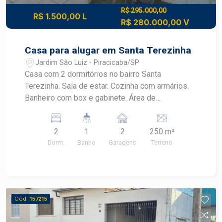
R$ 295.000,00
R$ 1.500,00 L
R$ 280.000,00 V
Casa para alugar em Santa Terezinha
Jardim São Luiz - Piracicaba/SP
Casa com 2 dormitórios no bairro Santa
Terezinha. Sala de estar. Cozinha com armários.
Banheiro com box e gabinete. Área de
churrasqueira espaçosa. Amplo quintal.
2
1
2
250 m²
Dorm.
Banho
Garagens
Terreno
Cód.
157215