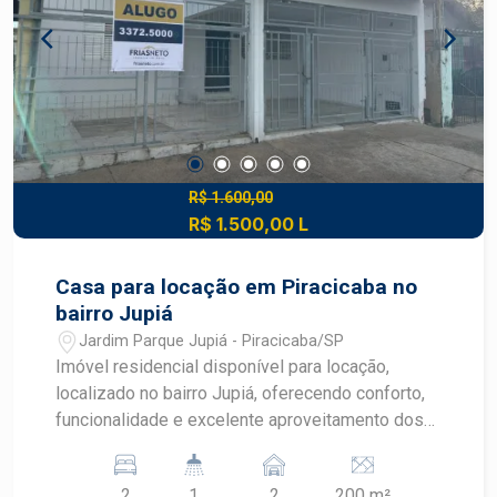
R$ 1.600,00
R$ 1.500,00 L
Casa para locação em Piracicaba no
bairro Jupiá
Jardim Parque Jupiá - Piracicaba/SP
Imóvel residencial disponível para locação,
localizado no bairro Jupiá, oferecendo conforto,
funcionalidade e excelente aproveitamento dos
ambientes. Características do imóvel: 02
dormitórios; 01 banheiro social; Sala de jantar;;
2
1
2
200 m²