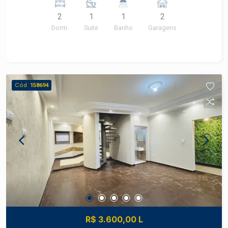
ventilador. Lavanderia coberta
2
1
1
2
Dorm.
Suite
Banho
Garagens
Cód.
158694
R$ 3.600,00 L