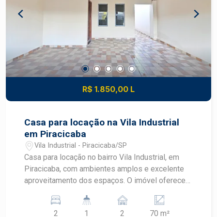
conforto e comodidade em todos os ambientes
atendidos. O imóvel conta ainda com 1 vaga de
garagem, reunindo tudo o que você precisa para
morar com tranquilidade, segurança e excelente
localização. Uma excelente oportunidade para
quem busca um imóvel espaçoso, funcional e
pronto para morar em Piracicaba. Construa seu
futuro com quem é agente de desenvolvimento
R$ 1.850,00 L
do mercado imobiliário de Piracicaba. Agende
sua visita.
Casa para locação na Vila Industrial
em Piracicaba
Vila Industrial - Piracicaba/SP
Casa para locação no bairro Vila Industrial, em
Piracicaba, com ambientes amplos e excelente
aproveitamento dos espaços. O imóvel oferece
quintal coberto, garagem para dois veículos e
ótima distribuição interna, proporcionando
2
1
2
70 m²
praticidade e conforto em uma das regiões mais