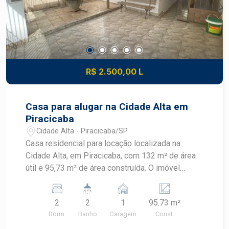
R$ 2.500,00 L
Casa para alugar na Cidade Alta em
Piracicaba
Cidade Alta - Piracicaba/SP
Casa residencial para locação localizada na
Cidade Alta, em Piracicaba, com 132 m² de área
útil e 95,73 m² de área construída. O imóvel
possui dois dormitórios, quintal, churrasqueira e
armários, oferecendo praticidade em localização
2
2
1
95.73 m²
estratégica. CARACTERÍSTICAS DO IMÓVEL -
Dorm.
Banho
Garagem
Const.
Área útil de 132 m² - Área construída de 95,73 m²