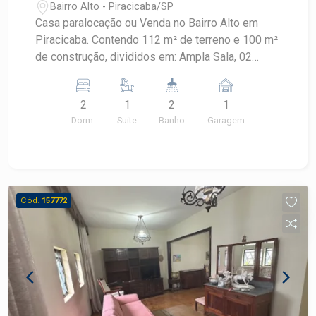
Bairro Alto - Piracicaba/SP
Casa paralocação ou Venda no Bairro Alto em
Piracicaba. Contendo 112 m² de terreno e 100 m²
de construção, divididos em: Ampla Sala, 02
dormitórios, sendo 01 suíte e com armário
embutido na suíte, cozinha com gabinete ,
2
1
2
1
banheiro, Lavanderia coberta.01 vaga de garagem
Dorm.
Suite
Banho
Garagem
coberta.OPORTUNIDADE Localizada no bairro
Alto, uma região estratégica de Piracicaba
próximo à Avenida Independência. Ideal para
quem busca conforto e praticidade! Agende sua
visita
Cód.
157772