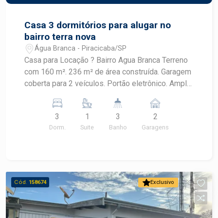
Casa 3 dormitórios para alugar no
bairro terra nova
Água Branca - Piracicaba/SP
Casa para Locação ? Bairro Agua Branca Terreno
com 160 m². 236 m² de área construída. Garagem
coberta para 2 veículos. Portão eletrônico. Ampla
sala de estar. Lavabo. Sala de jantar. Cozinha
planejada com cooktop e bar integrado. Quintal
3
1
3
2
com cobertura retrátil. Espaço gourmet com
Dorm.
Suite
Banho
Garagens
churrasqueira, fogão a lenha e forno de pizza.
Lavanderia coberta. Piso superior com 3
dormitórios. 2 dormitórios com armários
embutidos. 1 suíte com espaço para closet e
acesso à varanda.
Cód.
158674
Exclusivo