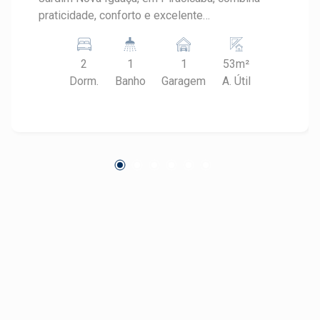
praticidade, conforto e excelente
aproveitamento dos espaços. Localizado
próximo ao Unileste, oferece uma infraestrutura
2
1
1
53m²
completa e é ideal para quem deseja morar em
Dorm.
Banho
Garagem
A. Útil
uma região com fácil acesso aos principais
serviços de Piracicaba. CARACTERÍSTICAS DO
IMÓVEL - Área útil de 53 m² - 2 dormitórios,
sendo 1 com armário embutido - Sala para 2
ambientes - Banheiro social com cuba e box -
Cozinha planejada - Lavanderia - 1 vaga de
garagem - Apartamento térreo com ambientes
funcionais DIFERENCIAIS DO IMÓVEL - Cozinha
planejada que proporciona mais organização -
Dormitório com armário embutido - Condomínio
com piscina para momentos de lazer - Salão de
festas para confraternizações - Portaria que
oferece mais segurança e comodidade
LOCALIZAÇÃO E ACESSO - Localizado no bairro