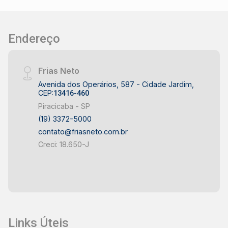
Jardim Nova Iguaçu, em Piracicaba - Próximo ao
Unileste - Fácil acesso às principais avenidas
de Piracicaba - Bairro Jardim Nova Iguaçu com
Endereço
infraestrutura de comércio, serviços e
transporte - Região em constante
desenvolvimento e valorização IDEAL PARA -
Frias Neto
Casais que buscam conforto e praticidade -
Avenida dos Operários, 587 - Cidade Jardim,
Pequenas famílias que desejam morar no bairro
CEP:
13416-460
Jardim Nova Iguaçu - Estudantes e
Piracicaba - SP
profissionais pela proximidade ao Unileste -
(19) 3372-5000
Pessoas que valorizam condomínio com área
contato@friasneto.com.br
de lazer - Quem procura um apartamento
Creci: 18.650-J
funcional em Piracicaba Este apartamento reúne
conforto, praticidade e uma localização
estratégica no bairro Jardim Nova Iguaçu,
proporcionando mais qualidade de vida em
Piracicaba. Frias Neto Consultoria de Imóveis,
mais de 37 anos no mercado imobiliário de
Links Úteis
Piracicaba. Agende sua visita.