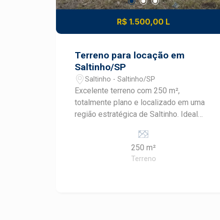
R$ 1.500,00 L
Terreno para locação em
Saltinho/SP
Saltinho - Saltinho/SP
Excelente terreno com 250 m²,
totalmente plano e localizado em uma
região estratégica de Saltinho. Ideal
para investimento imobiliário. - Terreno
plano, pronto para construir - Ótima
250 m²
localização - Região em crescimento e
Terreno
valorização constante - Proprietário
aberto a negociações Uma excelente
oportunidade para quem busca
empreender ou investir com segurança.