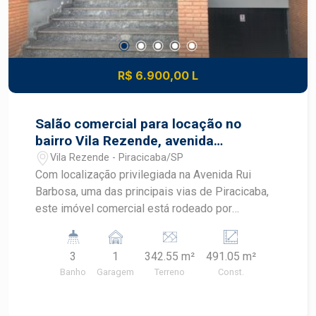
R$ 6.900,00 L
Salão comercial para locação no
bairro Vila Rezende, avenida
movimentada
Vila Rezende - Piracicaba/SP
Com localização privilegiada na Avenida Rui
Barbosa, uma das principais vias de Piracicaba,
este imóvel comercial está rodeado por
comércios, bancos e serviços, garantindo alta
visibilidade e grande fluxo de pessoas e
3
1
342.55 m²
491.05 m²
veículos ? ideal para empresas que buscam
Banho
Garagem
Terreno
Const.
destaque e conveniência. O imóvel possui 491,05
m² de área predial, distribuídos em: 215 m² de
salão principal 172 m² de mezanino Rampa de