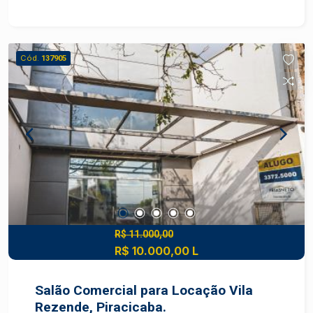
comercial com ótimo aproveitamento interno - 01
banheiro - Espaço versátil para diferentes
segmentos comerciais Imóvel funcional, ideal
para quem procura praticidade e boa visibilidade
Cód.
137905
em uma das regiões mais movimentadas da
cidade. Construa seu futuro com quem é agente
de desenvolvimento do mercado imobiliário de
Piracicaba. Agende sua visita.
R$ 11.000,00
R$ 10.000,00 L
Salão Comercial para Locação Vila
Rezende, Piracicaba.