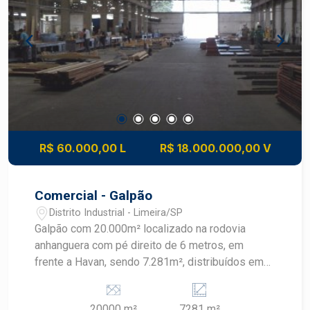
anos no mercado imobiliário de Piracicaba.
, agendar sua visita com dos nossos Corretores
Agende sua visita.
Frias Neto !
R$ 60.000,00 L
R$ 18.000.000,00 V
Comercial - Galpão
Distrito Industrial - Limeira/SP
Galpão com 20.000m² localizado na rodovia
anhanguera com pé direito de 6 metros, em
frente a Havan, sendo 7.281m², distribuídos em
galpões, escritório, refeitório e guarita. Pátio para
manobra asfaltado e piso de alta resistência, 70
20000 m²
7281 m²