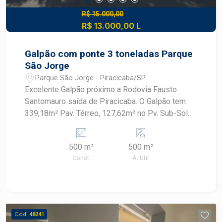
R$ 15.000,00
R$ 13.000,00 L
Galpão com ponte 3 toneladas Parque
São Jorge
Parque São Jorge - Piracicaba/SP
Excelente Galpão próximo a Rodovia Fausto
Santomauro saída de Piracicaba. O Galpão tem
339,18m² Pav. Térreo, 127,62m² no Pv. Sub-Solo,
e 52,80m² de Mezanino. Sendo total de vão livre
315,72m². O mesmo está equipado com Ponte
500 m²
500 m²
rolante com capacidade para 3 Toneladas.
Const.
A. Útil
Cód.
48241