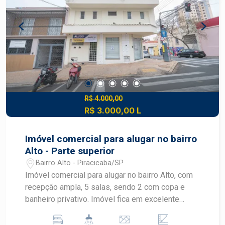
jogos, hall de entrada e elevador de serviço,
agregando ainda mais qualidade de vida aos
moradores do bairro Paulista em Piracicaba.
Frias Neto Consultoria de Imóveis, mais de 37
anos no mercado imobiliário de Piracicaba.
Agende sua visita
R$ 4.000,00
R$ 3.000,00 L
Imóvel comercial para alugar no bairro
Alto - Parte superior
Bairro Alto - Piracicaba/SP
Imóvel comercial para alugar no bairro Alto, com
recepção ampla, 5 salas, sendo 2 com copa e
banheiro privativo. Imóvel fica em excelente
localização, próximo de outros comécios, rua de
intenso fluxo. Uma ótima oportunidade para sua