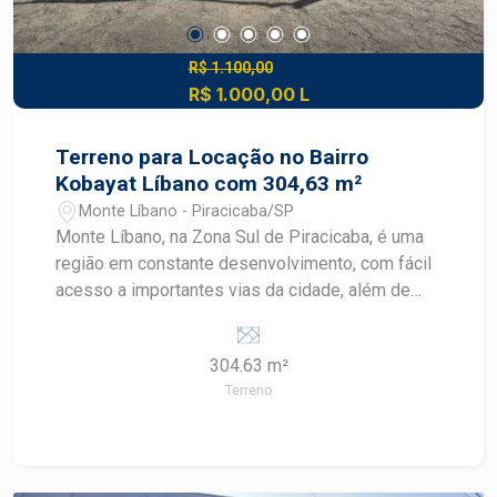
R$ 1.100,00
R$ 1.000,00 L
Terreno para Locação no Bairro
Kobayat Líbano com 304,63 m²
Monte Líbano - Piracicaba/SP
Monte Líbano, na Zona Sul de Piracicaba, é uma
região em constante desenvolvimento, com fácil
acesso a importantes vias da cidade, além de
contar com infraestrutura completa de comércios,
serviços, escolas e conveniências que
304.63 m²
proporcionam praticidade ao dia a dia. Terreno
Terreno
com 304,63 m², localizado em excelente ponto
do bairro Monte Líbano, oferecendo ótima
oportunidade para construção residencial ou
investimento. Situado em região valorizada da