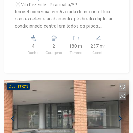
Vila Rezende - Piracicaba/SP
Imóvel comercial em Avenida de intenso Fluxo,
com excelente acabamento, pé direito duplo, ar
condicionado central em todos os pisos.
Primeiro piso com recepção, salão, banheiros
para clientes, copa. Divisórias em Dry Wall.
4
2
180 m²
237 m²
Segundo piso 3 salas com divisórias de vidro e
Banho
Garagens
Terreno
Const.
com ar condicionado, salão com ar condicionado
central, banheiro, sala de servidor com ar
condicionado. 2 Vagas de recuo.
Cód.
137213