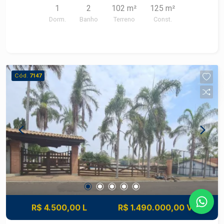
1
2
102 m²
125 m²
empresa!
Dorm.
Banho
Terreno
Const.
Cód.
7147
R$ 4.500,00 L
R$ 1.490.000,00 V