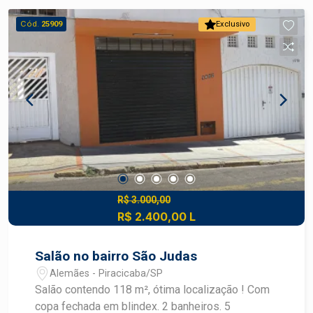
acesso, ideal para empresas que precisam de
Cód.
25909
Exclusivo
espaço funcional, visibilidade e estrutura pronta
para operação. Próximo a importantes vias da
cidade, oferece versatilidade para diversos
segmentos como logística, distribuição, oficinas
e depósitos.
R$ 3.000,00
R$ 2.400,00 L
Salão no bairro São Judas
Alemães - Piracicaba/SP
Salão contendo 118 m², ótima localização ! Com
copa fechada em blindex. 2 banheiros. 5