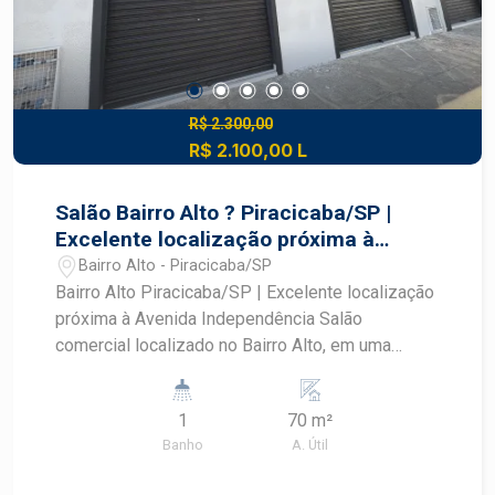
Excelente iluminação e ventilação natural -
Localização privilegiada em frente à ArcelorMittal
Imóvel ideal para empresas que buscam espaço,
visibilidade e fácil logística em uma região
consolidada para negócios. Construa seu futuro
R$ 2.300,00
R$ 2.100,00 L
com quem é agente de desenvolvimento do
mercado imobiliário de Piracicaba. Agende sua
visita.
Salão Bairro Alto ? Piracicaba/SP |
Excelente localização próxima à
Avenida Independência
Bairro Alto - Piracicaba/SP
Bairro Alto Piracicaba/SP | Excelente localização
próxima à Avenida Independência Salão
comercial localizado no Bairro Alto, em uma
região estratégica de Piracicaba, a apenas um
quarteirão da Avenida Independência, com fácil
1
70 m²
acesso ao Centro, corredores comerciais,
Banho
A. Útil
serviços e grande fluxo de pessoas,
proporcionando excelente visibilidade para