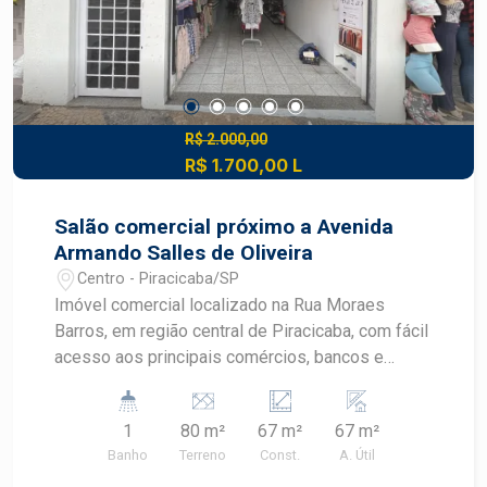
R$ 2.000,00
R$ 1.700,00 L
Salão comercial próximo a Avenida
Armando Salles de Oliveira
Centro - Piracicaba/SP
Imóvel comercial localizado na Rua Moraes
Barros, em região central de Piracicaba, com fácil
acesso aos principais comércios, bancos e
serviços da cidade. Excelente oportunidade para
escritórios, consultórios, lojas ou pequenos
1
80 m²
67 m²
67 m²
negócios que buscam praticidade e localização
Banho
Terreno
Const.
A. Útil
estratégica. - 67m² de área útil - Ambiente