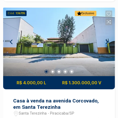
acesso para cadeirantes 3 salas de escritório 3
banheiros Cozinha Sistema geral de ar-
Cód.
136735
Exclusivo
condicionado Piso cerâmico em ótimo estado de
conservação 1 vaga Um espaço moderno, versátil
e pronto para receber diferentes tipos de
negócio, em uma das avenidas mais
movimentadas da cidade. Construa seu futuro
com quem é agente de desenvolvimento do
mercado imobiliário de Piracicaba. Agende sua
visita! #Blackfrias
R$ 4.000,00 L
R$ 1.300.000,00 V
Casa à venda na avenida Corcovado,
em Santa Terezinha
Santa Terezinha - Piracicaba/SP