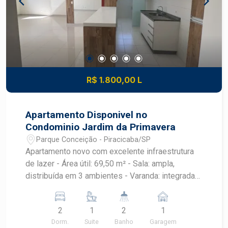
R$ 1.800,00 L
Apartamento Disponivel no
Condominio Jardim da Primavera
Parque Conceição - Piracicaba/SP
Apartamento novo com excelente infraestrutura
de lazer - Área útil: 69,50 m² - Sala: ampla,
distribuída em 3 ambientes - Varanda: integrada
ao apartamento - Dormitórios: 2 quartos com
armários embutidos - 1 suíte - Banheiros: -
2
1
2
1
Banheiro da suíte - Banheiro social - Cozinha:
Dorm.
Suite
Banho
Garagem
planejada - Lavanderia: funcional e integrada -