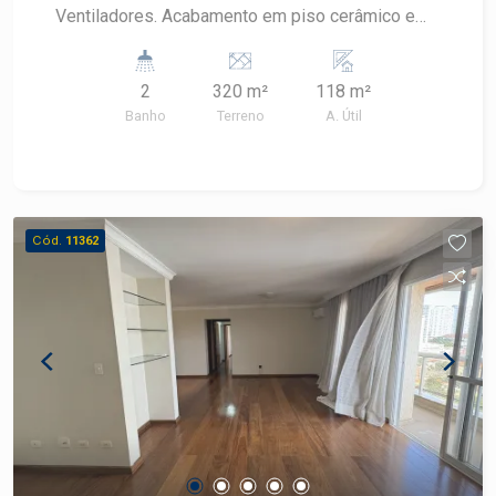
Ventiladores. Acabamento em piso cerâmico e
azulejado.
2
320 m²
118 m²
Banho
Terreno
A. Útil
Cód.
11362