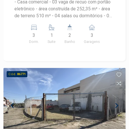
- Casa comercial - 03 vaga de recuo com portão
eletrônico - área construída de 252,35 m² - área
de terreno 510 m² - 04 salas ou dormitórios - 03
banheiros - Avenida com grande fluxo de
veículos e pedestres
3
1
2
3
Dorm.
Suite
Banho
Garagens
Cód.
86771