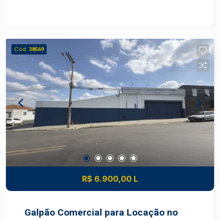
Garagem: 1 vaga Estrutura de lazer do
condomínio: - Piscina adulto - Piscina infantil -
Sala de ginástica - Playground - Quadra
poliesportiva - Churrasqueira - Salão de jogos -
Cód.
38569
Brinquedoteca Área de lazer completa
R$ 6.900,00 L
Galpão Comercial para Locação no