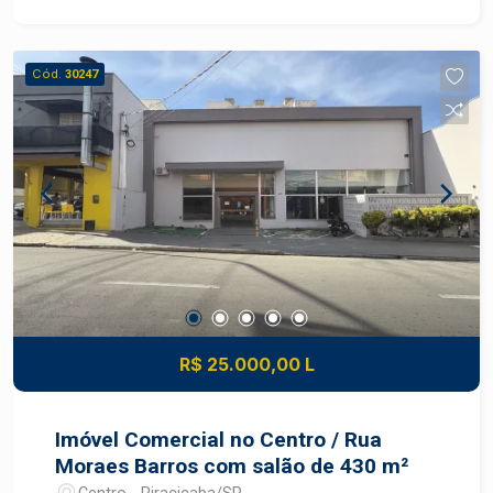
diversos segmentos de negócios.
Características do imóvel: -Área útil: 70 m² -
Frente com 10 metros -Ampla área interna -
Cód.
30247
Portas em blindex, proporcionando ótima
exposição comercial -1 banheiro privativo -
Localização privilegiada na Rua Silva Jardim
Ideal para lojas, escritórios, prestadores de
serviços e pequenas operações comerciais que
buscam praticidade, visibilidade e fácil acesso
em uma das regiões mais tradicionais da cidade.
Construa seu futuro com quem é agente de
desenvolvimento do mercado imobiliário de
Piracicaba. Agende sua visita.
R$ 25.000,00 L
Imóvel Comercial no Centro / Rua
Moraes Barros com salão de 430 m²