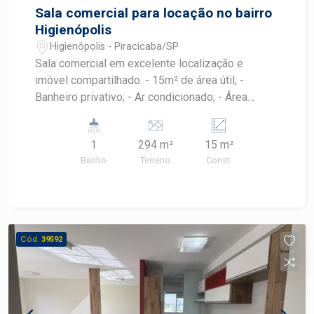
Sala comercial para locação no bairro
Higienópolis
Higienópolis - Piracicaba/SP
Sala comercial em excelente localização e
imóvel compartilhado. - 15m² de área útil; -
Banheiro privativo; - Ar condicionado; - Área
comum; - Copa; - Banheiros; - Com vaga de recuo
para veículos. Agende sua visita.
1
294 m²
15 m²
Banho
Terreno
Const.
Cód.
39592