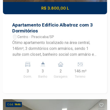
R$ 3.800,00 L
Apartamento Edifício Albatroz com 3
Dormitórios
Centro - Piracicaba/SP
Ótimo apartamento localizado na área central,
146m², 3 dormitórios com armários, sendo 1
suíte com closet, banheiro social com armário e
box em vidro, sala 3 ambientes com ampla
sacada, cozinha planejada, área de serviço com
3
3
2
146 m²
despensa e banheiro. 2 vagas na garagem. Área
Dorm.
Banho
Garagens
Terreno
de lazer com piscina, espaço gourmet, salão de
festas e salão de jogos.
Cód.
9646