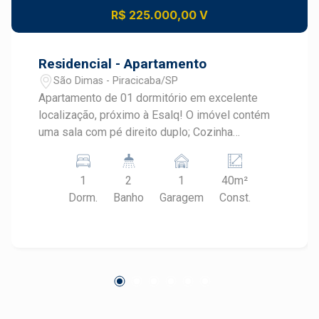
R$ 225.000,00 V
Residencial - Apartamento
São Dimas - Piracicaba/SP
Apartamento de 01 dormitório em excelente
localização, próximo à Esalq! O imóvel contém
uma sala com pé direito duplo; Cozinha
americana; 01 dormitório suíte; Banheiro; Sacada
com vista panorâmica; Uma vaga de garagem;
1
2
1
40m²
Agende sua visita com um corretor especialista
Dorm.
Banho
Garagem
Const.
Frias Neto!