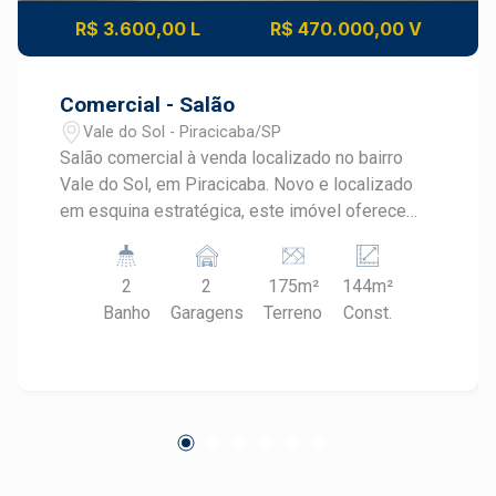
R$ 3.600,00 L
R$ 470.000,00 V
Comercial - Salão
Vale do Sol - Piracicaba/SP
Salão comercial à venda localizado no bairro
Vale do Sol, em Piracicaba. Novo e localizado
em esquina estratégica, este imóvel oferece
excelente visibilidade, amplo espaço interno e
estrutura moderna, sendo uma excelente
2
2
175m²
144m²
oportunidade para empresas que buscam
Banho
Garagens
Terreno
Const.
praticidade e destaque em uma região em
constante desenvolvimento. CARACTERÍSTICAS
DO IMÓVEL - Imóvel de esquina - Pé-direito de
aproximadamente 7 metros - Mezanino com
piso acabado - Cozinha com piso, revestimento,
gabinete e pia - 2 banheiros com pia e box em
vidro - Piso em cimento queimado no salão - 2