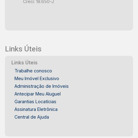
Creci: 18.650-J
atacadista - Negócios que buscam um imóvel
moderno e bem localizado em Piracicaba Este
salão comercial reúne localização estratégica,
estrutura moderna e excelente potencial para
diferentes segmentos empresariais no bairro
Vale do Sol. Frias Neto Consultoria de Imóveis,
Links Úteis
mais de 37 anos no mercado imobiliário de
Piracicaba. Agende sua visita.
Links Úteis
Trabalhe conosco
Meu Imóvel Exclusivo
Administração de Imóveis
Antecipar Meu Aluguel
Garantias Locatícias
Assinatura Eletrônica
Central de Ajuda