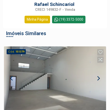
Rafael Schincariol
CRECI 149832-F - Venda
Minha Página
(19) 3372-5000
Imóveis Similares
Cód.
151379