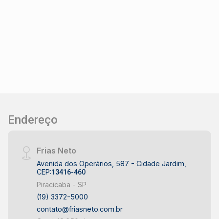
vagas de recuo para estacionamento - Área
construída de 144 m² - Área do terreno de 175
m² DIFERENCIAIS DO IMÓVEL - Construção
nova - Excelente visibilidade por estar
localizado em esquina - Pé-direito elevado para
diferentes atividades comerciais - Estrutura
moderna e funcional - Espaço versátil para
adaptação conforme a necessidade do negócio
LOCALIZAÇÃO E ACESSO - Localizado no bairro
Vale do Sol, região do Comviva, em Piracicaba -
Endereço
Fácil acesso às principais avenidas da cidade -
Região com crescimento comercial e
residencial - Próximo a diversos
Frias Neto
empreendimentos e serviços - O bairro Vale do
Avenida dos Operários, 587 - Cidade Jardim,
Sol oferece excelente mobilidade e
CEP:
13416-460
infraestrutura para empresas em Piracicaba
Piracicaba - SP
IDEAL PARA - Lojas e centros de distribuição -
(19) 3372-5000
Empresas de prestação de serviços -
contato@friasneto.com.br
Depósitos e operações logísticas - Comércio