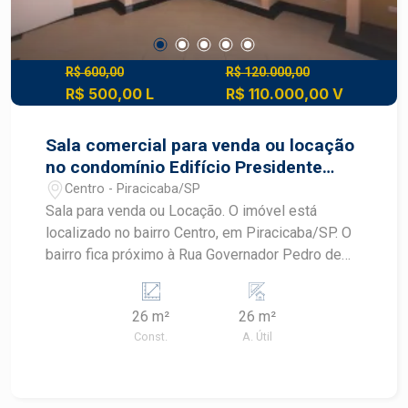
Piracicaba. Gostou do imóvel? Agende sua visita
com a gente! CRECI 18650-J
R$ 600,00
R$ 120.000,00
R$ 500,00 L
R$ 110.000,00 V
Sala comercial para venda ou locação
no condomínio Edifício Presidente
Kennedy
Centro - Piracicaba/SP
Sala para venda ou Locação. O imóvel está
localizado no bairro Centro, em Piracicaba/SP. O
bairro fica próximo à Rua Governador Pedro de
Toledo. Sala para venda ou locação no Centro de
Piracicaba em ponto estratégico para comércios
26 m²
26 m²
e serviços em Piracicaba, próximo a tudo e com
Const.
A. Útil
fácil acesso às principais áreas da cidade. O
imóvel está totalmente reformado, podendo ser
utilizado para áreas como escritório, consultório
e demais ramos! - 26m² de área útil; - Recepção;