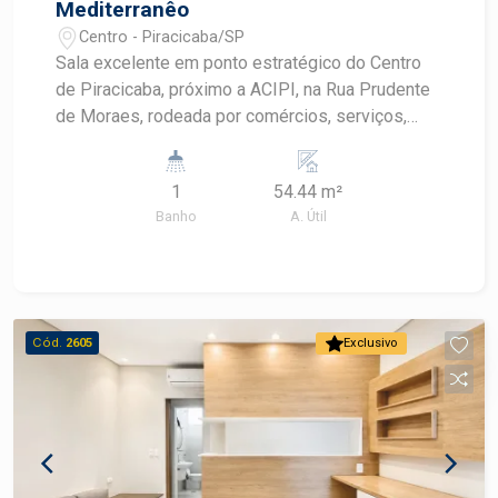
Mediterranêo
Centro - Piracicaba/SP
Sala excelente em ponto estratégico do Centro
de Piracicaba, próximo a ACIPI, na Rua Prudente
de Moraes, rodeada por comércios, serviços,
lojas e também áreas residenciais, além de
oferecer fácil acesso às principais vias da
1
54.44 m²
cidade. - 50m² de área útil; - Divisória reversível
Banho
A. Útil
para 2 salas; - Recepção; - Copa; - Banheiro
privativo.
Cód.
2605
Exclusivo