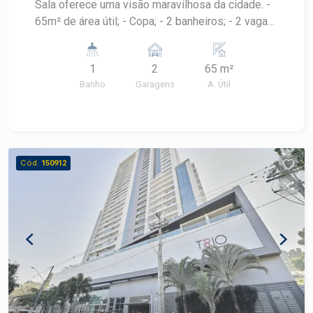
Sala oferece uma visão maravilhosa da cidade. -
65m² de área útil; - Copa; - 2 banheiros; - 2 vagas
de garagem; - Hall de entrada para visitantes no
condomínio, bem como elevador, sendo 1
1
2
65 m²
panorâmico;
Banho
Garagens
A. Útil
Cód.
150912