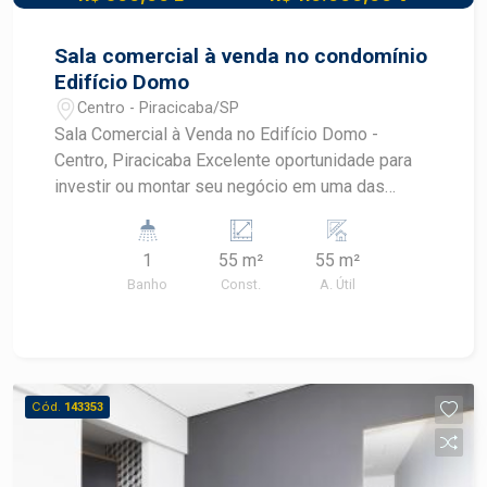
Sala comercial à venda no condomínio
Edifício Domo
Centro - Piracicaba/SP
Sala Comercial à Venda no Edifício Domo -
Centro, Piracicaba Excelente oportunidade para
investir ou montar seu negócio em uma das
regiões mais movimentadas da cidade!
Localizada no coração de Piracicaba, em rua de
1
55 m²
55 m²
intenso fluxo de veículos e pedestres, garantindo
Banho
Const.
A. Útil
visibilidade e fácil acesso. -55 m² de área
privativa -Recepção -03 salas com divisórias -
Banheiro Ideal para escritórios, consultórios ou
empresas que buscam praticidade e uma
localização estratégica no centro da cidade.
Cód.
143353
Oportunidade única!