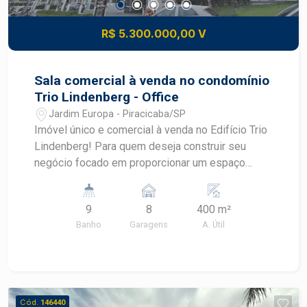
R$ 5.300.000,00 V
Sala comercial à venda no condomínio
Trio Lindenberg - Office
Jardim Europa - Piracicaba/SP
Imóvel único e comercial à venda no Edifício Trio
Lindenberg! Para quem deseja construir seu
negócio focado em proporcionar um espaço
amplo, bem iluminado e completamente
funcional, esta meia laje funciona perfeitamente,
9
8
400 m²
possibilitando uma adaptação de layout
Banho
Garagens
A. Útil
inteligente. - 400m² de área útil; - 8 salas
unificadas; - Comporta até 45 funcionários; - 8
vagas de garagem. Conheça alguns diferenciais
do Trio Lindenberg: * Localização exclusiva:
próximo ao Clube de Campo e ao Centro; *
Cód.
146440