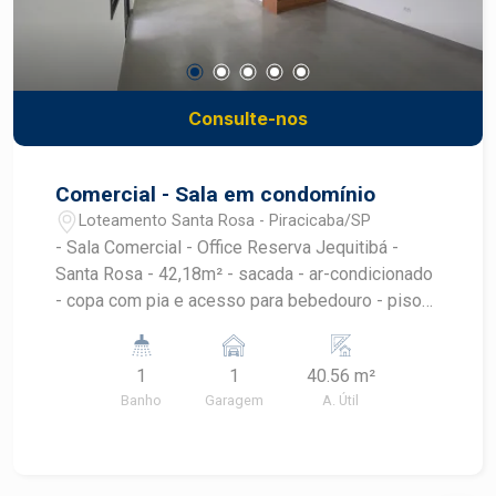
Consulte-nos
Comercial - Sala em condomínio
Loteamento Santa Rosa - Piracicaba/SP
- Sala Comercial - Office Reserva Jequitibá -
Santa Rosa - 42,18m² - sacada - ar-condicionado
- copa com pia e acesso para bebedouro - piso
instalado - 01 vaga de estacionamento
Infraestrutura - recepção - 3 elevadores - praça
1
1
40.56 m²
de convivência - 3 salas de reunião equipadas
Banho
Garagem
A. Útil
com retroprojetor, ar condicionado, cafeteira
Empresas no entorno: - Colégio CLQ - Fatec -
Pecege - Usp - Raízen - Grupo Água Santa