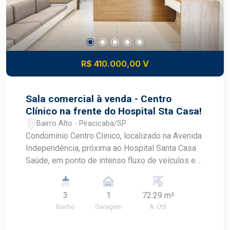
R$ 410.000,00 V
Sala comercial à venda - Centro
Clínico na frente do Hospital Sta Casa!
Bairro Alto - Piracicaba/SP
Condomínio Centro Clinico, localizado na Avenida
Independência, próxima ao Hospital Santa Casa
Saúde, em ponto de intenso fluxo de veículos e
pedestres, além de um dos corredores
comerciais mais ativos da cidade, esta é uma
3
1
72.29 m²
sala que se destaca não apenas pela localização,
Banho
Garagem
A. Útil
mas pela estrutura, sendo excelente para opção
para consultórios médicos, dentistas, arquitetos