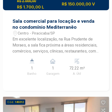
R$ 2.000,00
R$ 150.000,00 V
R$ 1.700,00 L
Sala comercial para locação e venda
no condomínio Mediterranêo
Centro - Piracicaba/SP
Em excelente localização, na Rua Prudente de
Moraes, a sala fica próxima a áreas residenciais,
comércios, serviços, clínicas, restaurantes, com
fácil acesso a pontos turísticos da cidade e
também às principais vias e próximo da ACIPI, o
1
1
72.22 m²
imóvel está equipado para o segmento
Banho
Garagem
A. Útil
odontológico porém estuda alugar sem
equipamento. - 54m² de área útil; - Sala de
esterilização; - Recepção; - Escritório.
Observação: excelente oportunidade para quem
procura um imóvel para atendimento
Cód.
145012
odontológico com estrutura pronta. Agende a sua
visita.