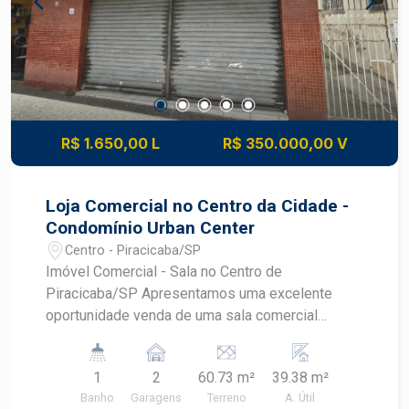
R$ 1.650,00 L
R$ 350.000,00 V
Loja Comercial no Centro da Cidade -
Condomínio Urban Center
Centro - Piracicaba/SP
Imóvel Comercial - Sala no Centro de
Piracicaba/SP Apresentamos uma excelente
oportunidade venda de uma sala comercial
localizada no coração do Centro de Piracicaba.
Com uma área útil de 39,38m², com duas vagas
1
2
60.73 m²
39.38 m²
de garagem; este espaço é ideal para pequenas
Banho
Garagens
Terreno
A. Útil
empresas, consultórios, ou escritórios que