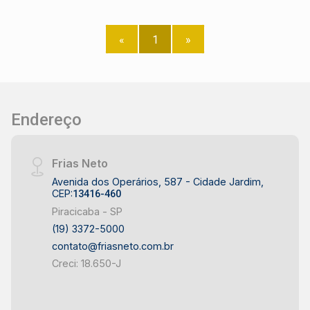
- Banheiro; - Piso em porcelanato; - Bancada em
granito preto. Agende sua visita com um corretor
«
1
»
especialista Frias Neto!
Endereço
Frias Neto
Avenida dos Operários, 587 - Cidade Jardim,
CEP:
13416-460
Piracicaba - SP
(19) 3372-5000
contato@friasneto.com.br
Creci: 18.650-J