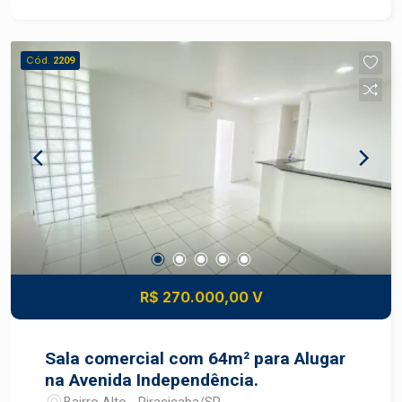
ou engenheiros. - 72,29m² de área útil; -
Recepção; - 2 salas com ar condicionado; - 1
banheiro privativo; - Copa; - 2 banheiros para uso
Cód.
2209
comum; - 1 vaga de garagem. IMÓVEL ALUGADO!
Agende sua visita.
R$ 270.000,00 V
Sala comercial com 64m² para Alugar
na Avenida Independência.