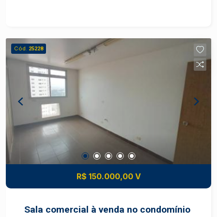
buscam um ambiente estratégico e acessível.
Características do Imóvel: - Área Útil: 39,38m² -
Localização privilegiada, com grande fluxo de
pessoas e fácil acesso a transportes públicos. -
Cód.
25228
Ambiente propício para negócios, com
infraestrutura nas proximidades, como bancos,
restaurantes e lojas. - Ótima visibilidade e
potencial para atrair clientes.
R$ 150.000,00 V
Sala comercial à venda no condomínio