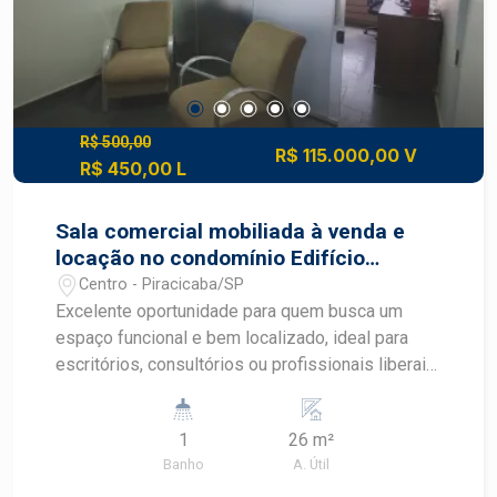
R$ 500,00
R$ 115.000,00 V
R$ 450,00 L
Sala comercial mobiliada à venda e
locação no condomínio Edifício
Kennedy na Praça José Bonifácio em
Centro - Piracicaba/SP
Piracicaba
Excelente oportunidade para quem busca um
espaço funcional e bem localizado, ideal para
escritórios, consultórios ou profissionais liberais.
O imóvel conta com: Sala ampla com dois
ambientes, proporcionando melhor organização e
1
26 m²
praticidade no dia a dia; Ar-condicionado,
Banho
A. Útil
garantindo conforto térmico em todas as