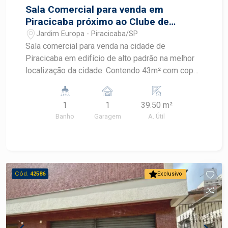
Sala Comercial para venda em
Piracicaba próximo ao Clube de
Campo
Jardim Europa - Piracicaba/SP
Sala comercial para venda na cidade de
Piracicaba em edifício de alto padrão na melhor
localização da cidade. Contendo 43m² com copa,
1 banheiro privativo e 01 vaga de garagem
coberta. Ideal para escritórios e área de saúde.
1
1
39.50 m²
Sol da manhã. OPORTUNIDADE Agende sua visita
Banho
Garagem
A. Útil
Cód.
42586
Exclusivo