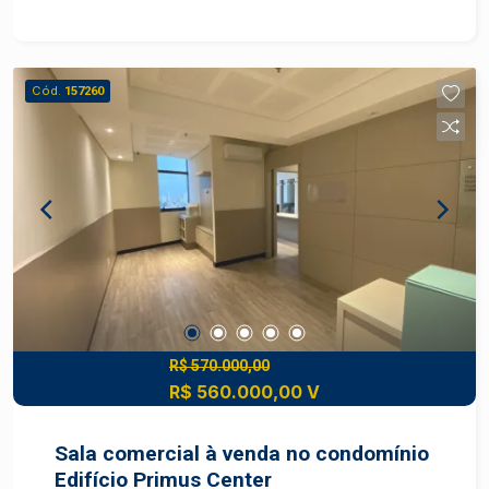
estações; Móveis planejados, oferecendo um
ambiente moderno, otimizado e pronto para uso;
Banheiro social. Perfeita para instalar o seu
negócio ou como investimento, em um endereço
Cód.
157260
estratégico com excelente potencial de
valorização. Agende uma visita e conheça essa
excelente oportunidade!
R$ 570.000,00
R$ 560.000,00 V
Sala comercial à venda no condomínio
Edifício Primus Center