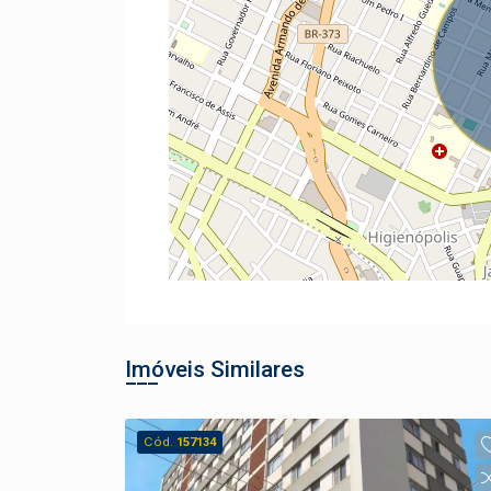
Imóveis Similares
Cód.
157134