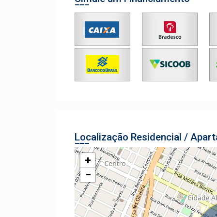
Localização Residencial / Apar
+
−