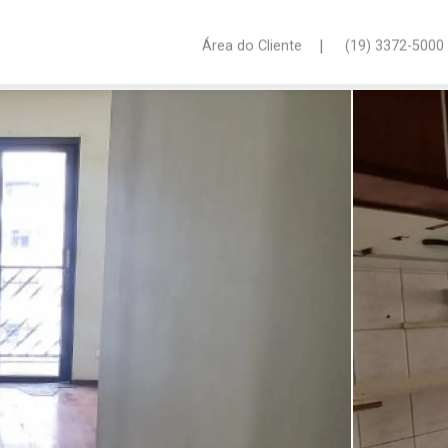
|
Área do Cliente
(19) 3372-5000