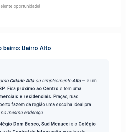
elente oportunidade!
 bairro:
Bairro Alto
como
Cidade Alta
ou simplesmente
Alto
— é um
/SP
. Fica
próximo ao Centro
e tem uma
merciais e residenciais
. Praças, ruas
perto fazem da região uma escolha ideal pra
de no mesmo endereço
.
légio Dom Bosco, Sud Menucci
e o
Colégio
o
e da
Central de Integração
— polos de