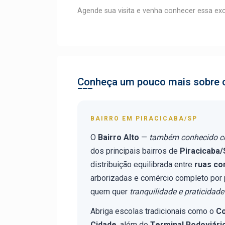
Agende sua visita e venha conhecer essa exc
Conheça um pouco mais sobre o
BAIRRO EM PIRACICABA/SP
O
Bairro Alto
—
também conhecido 
dos principais bairros de
Piracicaba
distribuição equilibrada entre
ruas co
arborizadas e comércio completo por 
quem quer
tranquilidade e praticida
Abriga escolas tradicionais como o
Co
Cidade
, além do
Terminal Rodoviári