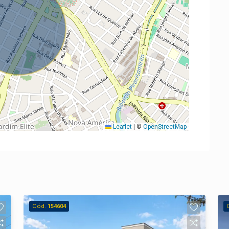
Leaflet
|
©
OpenStreetMap
Cód.
154604