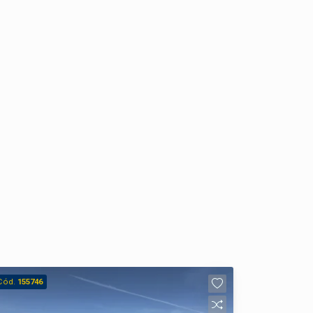
Cód.
155746