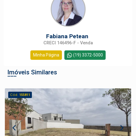
Fabiana Petean
CRECI 146496-F - Venda
Minha Página
(19) 3372-5000
Imóveis Similares
Cód.
155811