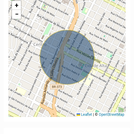
+
−
Leaflet
|
©
OpenStreetMap