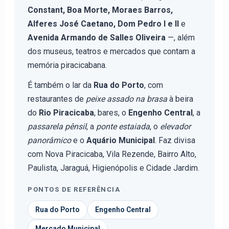
Constant, Boa Morte, Moraes Barros,
Alferes José Caetano, Dom Pedro I e II
e
Avenida Armando de Salles Oliveira
—, além
dos museus, teatros e mercados que contam a
memória piracicabana.
É também o lar da
Rua do Porto
, com
restaurantes de
peixe assado na brasa
à beira
do
Rio Piracicaba
, bares, o
Engenho Central
, a
passarela pênsil
, a
ponte estaiada
, o
elevador
panorâmico
e o
Aquário Municipal
. Faz divisa
com Nova Piracicaba, Vila Rezende, Bairro Alto,
Paulista, Jaraguá, Higienópolis e Cidade Jardim.
PONTOS DE REFERÊNCIA
Rua do Porto
Engenho Central
Mercado Municipal