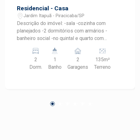
Residencial - Casa
Jardim Itapuã - Piracicaba/SP
Descrição do imóvel: -sala -cozinha com
planejados -2 dormitórios com armários -
banheiro social -no quintal e quarto com
banheiro - espaço gourmet -garagem para 2
veículos * Consulte um especialista Frias Neto!
2
1
2
135m²
Agende sua visita.
Dorm.
Banho
Garagens
Terreno