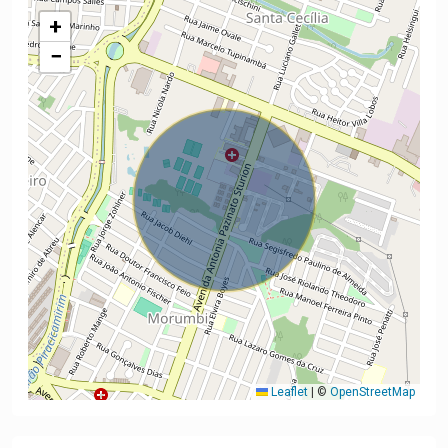
+
−
Leaflet
|
©
OpenStreetMap