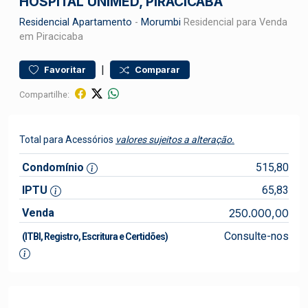
HOSPITAL UNIMED, PIRACICABA
Residencial
Apartamento
-
Morumbi
Residencial para Venda
em Piracicaba
|
Favoritar
Comparar
Compartilhe:
Total para Acessórios
valores sujeitos a alteração.
Condomínio
515,80
IPTU
65,83
Venda
250.000,00
Consulte-nos
(ITBI, Registro, Escritura e Certidões)