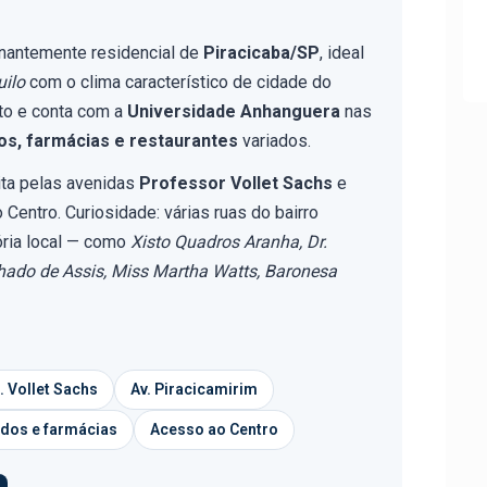
nantemente residencial de
Piracicaba/SP
, ideal
uilo
com o clima característico de cidade do
nto e conta com a
Universidade Anhanguera
nas
s, farmácias e restaurantes
variados.
ita pelas avenidas
Professor Vollet Sachs
e
 Centro. Curiosidade: várias ruas do bairro
ria local — como
Xisto Quadros Aranha, Dr.
hado de Assis, Miss Martha Watts, Baronesa
f. Vollet Sachs
Av. Piracicamirim
dos e farmácias
Acesso ao Centro