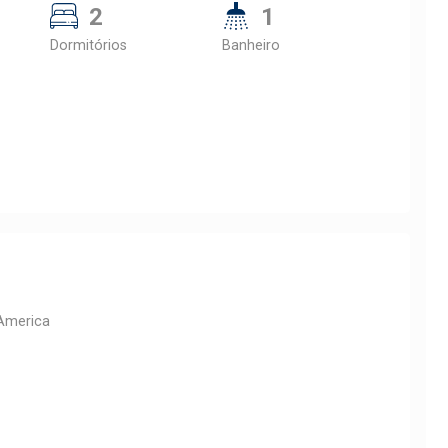
2
1
Dormitórios
Banheiro
America