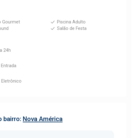
o Gourmet
Piscina Adulto
ound
Salão de Festa
ia 24h
e Entrada
 Eletrônico
 bairro:
Nova América