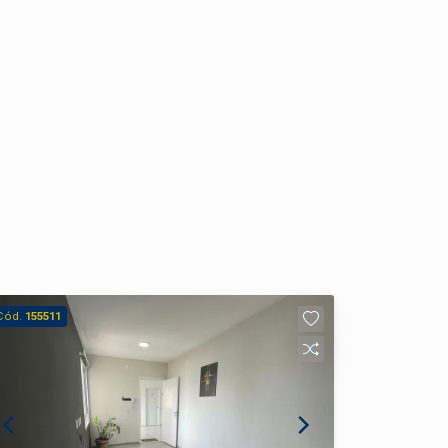
Cód.
155511