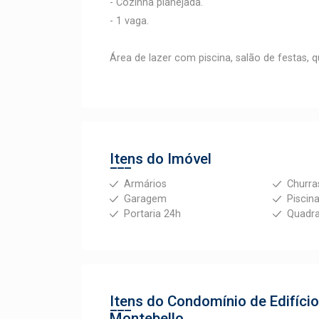
- Cozinha planejada.
- 1 vaga.
Área de lazer com piscina, salão de festas, 
Itens do Imóvel
Armários
Churra
Garagem
Piscin
Portaria 24h
Quadra
Itens do Condomínio de Edifíci
Montebello