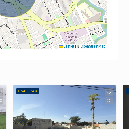
Leaflet
|
©
OpenStreetMap
Cód.
158474