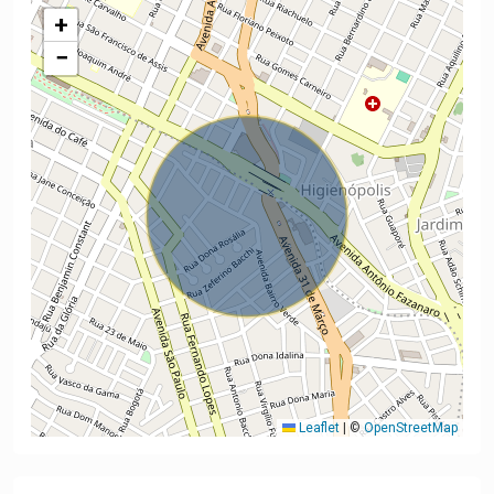
+
−
Leaflet
|
©
OpenStreetMap