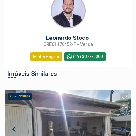
Leonardo Stoco
CRECI 170452-F - Venda
Minha Página
(19) 3372-5000
Imóveis Similares
Cód.
138969