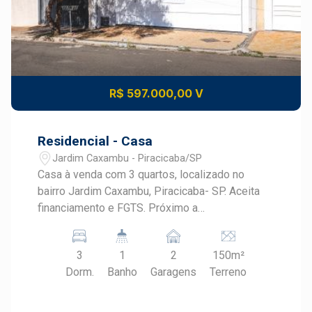
R$ 597.000,00 V
Residencial - Casa
Jardim Caxambu - Piracicaba/SP
Casa à venda com 3 quartos, localizado no
bairro Jardim Caxambu, Piracicaba- SP. Aceita
financiamento e FGTS. Próximo a
Supermercados, escolas, creche, posto de
saúde e Pronto Socorro. Fica há cerca de 10
3
1
2
150m²
minutos do centro. Fácil acesso as principais
Dorm.
Banho
Garagens
Terreno
rodovias de Piracicaba. Destaques do Imóvel:
Sala de estar / Jantar conjugadas; Cozinha com
armários, fogão, pia e bancada de granito Piso