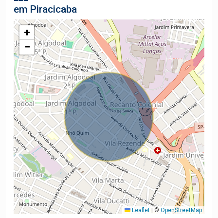
em Piracicaba
+
−
Leaflet
|
©
OpenStreetMap