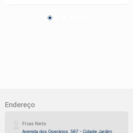
porcelanato em todo o imóvel; Área de Serviço
conjugada com a cozinha; 3 quartos com
armários; 2 Banheiros, pia em granito, armário e
box de vidro; 2 Vagas de garagem coberta;
Endereço
Frias Neto
Avenida dos Operários, 587 - Cidade Jardim,