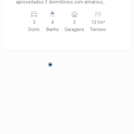
aproveitados 3 dormitórios com armários,
sendo 1 suite com clouset Banheiro social que
atende os dois quartos Sala 2 ambientes ampla
3
4
2
131m²
e iluminada Sala de TV privativa cozinha com
Dorm.
Banho
Garagens
Terreno
armários Lavabo Espaço gourmet com
churrasqueira e chuveirão Lavanderia com
armários e banheiro de apoio 2 vagas de
garagem Diferenciais: Portão automatizado
Cerca elétrica Aquecedor Solar OBS.: Estuda
permuta com apartamento de menor valor. Bairro
residencial com fácil acesso e comércios,
serviços e vias principais, proporcionando
praticidade e qualidade de vida. Imóvel ideal
para quem busca conforto, segurança e um
espaço funcional para o dia a dia e momentos
de lazer. Construa seu futuro com quem é
agente de desenvolvimento do mercado
imobiliário de Piracicaba. Agende uma visita
com Corretores Frias Neto