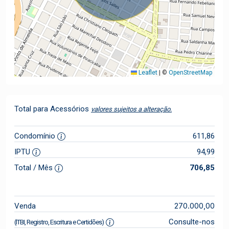
Leaflet
|
©
OpenStreetMap
Total para Acessórios
valores sujeitos a alteração.
Condomínio
611,86
IPTU
94,99
Total / Mês
706,85
270.000,00
Venda
Consulte-nos
(ITBI, Registro, Escritura e Certidões)