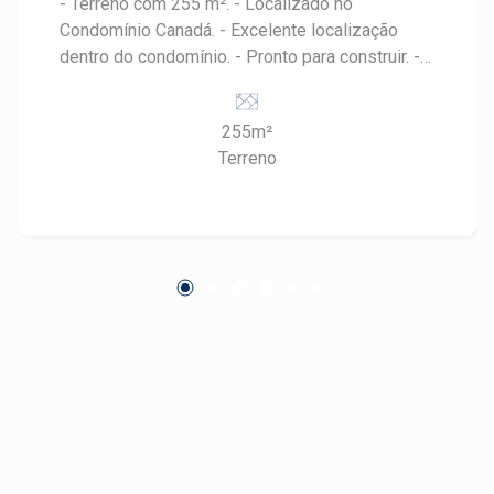
- Terreno com 255 m². - Localizado no
Condomínio Canadá. - Excelente localização
dentro do condomínio. - Pronto para construir. -
Condomínio com portaria e segurança 24 horas.
- Área de lazer completa para toda a família. -
255m²
Ótima infraestrutura e qualidade de vida.
Terreno