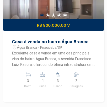
R$ 930.000,00 V
Casa à venda no bairro Água Branca
Água Branca - Piracicaba/SP
Excelente casa à venda em uma das principais
vias do bairro Água Branca, a Avenida Francisco
Luiz Rasera, oferecendo ótima infraestrutura em
comércios e serviços a poucos metros de
distância. - 133,35m² de área útil; - 3 dormitórios,
3
1
3
2
sendo 1 suíte; - Sala de TV integrada com a
Dorm.
Suite
Banho
Garagens
cozinha planejada; - Banheiro social; - Lavanderia;
- Área gourmet; - 2 vagas de garagem.
Observação: Completa de móveis planejados.
Construa o seu futuro com quem é agente de