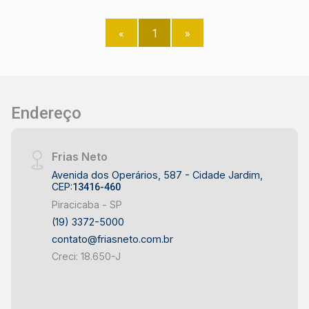
desenvolvimento do mercado imobiliário de
Piracicaba. Agende sua visita!
«
1
»
Endereço
Frias Neto
Avenida dos Operários, 587 - Cidade Jardim,
CEP:
13416-460
Piracicaba - SP
(19) 3372-5000
contato@friasneto.com.br
Creci: 18.650-J