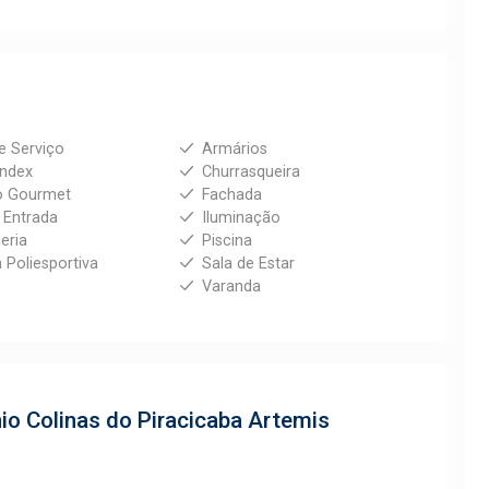
e Serviço
Armários
index
Churrasqueira
o Gourmet
Fachada
e Entrada
Iluminação
eria
Piscina
 Poliesportiva
Sala de Estar
Varanda
nio
Colinas do Piracicaba Artemis