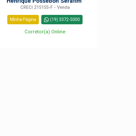
Henrique Possebon Serafim
CRECI 215155-F - Venda
Minha Página
(19) 3372-5000
Corretor(a) Online