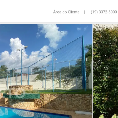
|
Área do Cliente
(19) 3372-5000