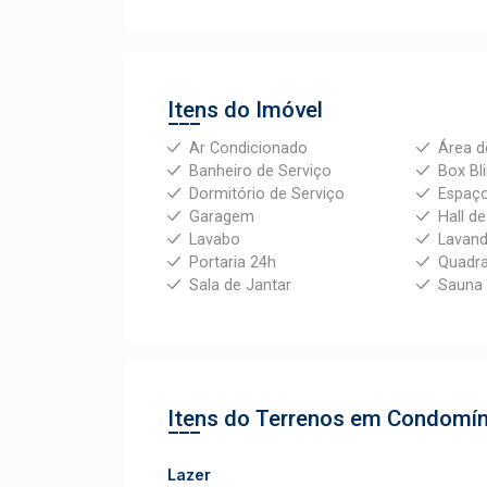
Itens do Imóvel
Ar Condicionado
Área d
Banheiro de Serviço
Box Bl
Dormitório de Serviço
Espaç
Garagem
Hall d
Lavabo
Lavand
Portaria 24h
Quadra
Sala de Jantar
Sauna
Itens do Terrenos em Condomí
Lazer