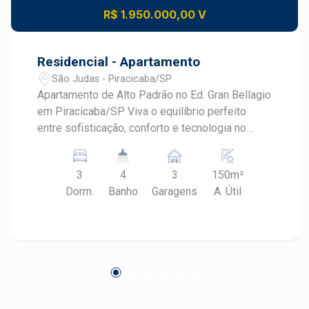
R$ 1.950.000,00 V
Residencial - Apartamento
São Judas - Piracicaba/SP
Apartamento de Alto Padrão no Ed. Gran Bellagio
em Piracicaba/SP Viva o equilíbrio perfeito
entre sofisticação, conforto e tecnologia no
Edifício Gran Bellagio, um empreendimento de
arquitetura neoclássica, pensado nos mínimos
3
4
3
150m²
detalhes para quem valoriza qualidade de vida e
Dorm.
Banho
Garagens
A. Útil
exclusividade. Este belíssimo apartamento
conta com 3 suítes amplas, incluindo suíte
master com chuveiro duplo e cuba dupla, além
de 3 vagas de garagem grandes, box privativo e
infraestrutura individual para carregamento de
carro elétrico ? um diferencial que une
praticidade e sustentabilidade. Os ambientes