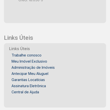
equipadas e decoradas, incluindo bicicletário e
segurança planejada, reforçando o conceito de
viver bem com tranquilidade. Ed. Gran Bellagio ?
Piracicaba/SP Um empreendimento exclusivo
para quem busca elegância, inovação e
qualidade de vida em um só lugar.
Links Úteis
Links Úteis
Trabalhe conosco
Meu Imóvel Exclusivo
Administração de Imóveis
Antecipar Meu Aluguel
Garantias Locatícias
Assinatura Eletrônica
Central de Ajuda