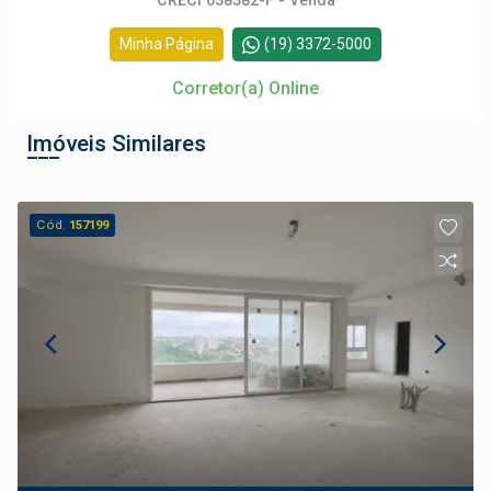
CRECI 038382-F - Venda
Minha Página
(19) 3372-5000
Corretor(a) Online
Imóveis Similares
Cód.
157199