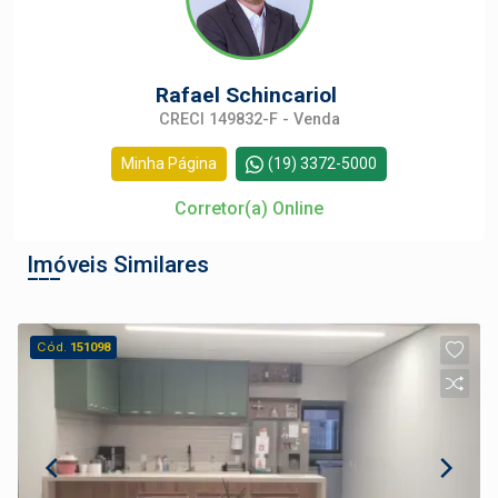
Rafael Schincariol
CRECI 149832-F - Venda
Minha Página
(19) 3372-5000
Corretor(a) Online
Imóveis Similares
Cód.
151098