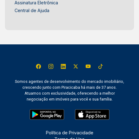
Consultoria de Imóveis, mais de 37 anos no
Assinatura Eletrônica
mercado imobiliário de Piracicaba. Agende sua
Central de Ajuda
visita.
Somos agentes de desenvolvimento do mercado imobiliário,
crescendo junto com Piracicaba há mais de 37 anos.
Atuamos com exclusividade, oferecendo a melhor
negociação em imóveis para você e sua família.
Política de Privacidade