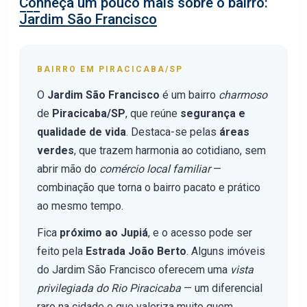
Conheça um pouco mais sobre o bairro:
Jardim São Francisco
BAIRRO EM PIRACICABA/SP
O
Jardim São Francisco
é um bairro
charmoso
de
Piracicaba/SP
, que reúne
segurança e
qualidade de vida
. Destaca-se pelas
áreas
verdes
, que trazem harmonia ao cotidiano, sem
abrir mão do
comércio local familiar
—
combinação que torna o bairro pacato e prático
ao mesmo tempo.
Fica
próximo ao Jupiá
, e o acesso pode ser
feito pela
Estrada João Berto
. Alguns imóveis
do Jardim São Francisco oferecem uma
vista
privilegiada do Rio Piracicaba
— um diferencial
raro na cidade e que valoriza muito quem