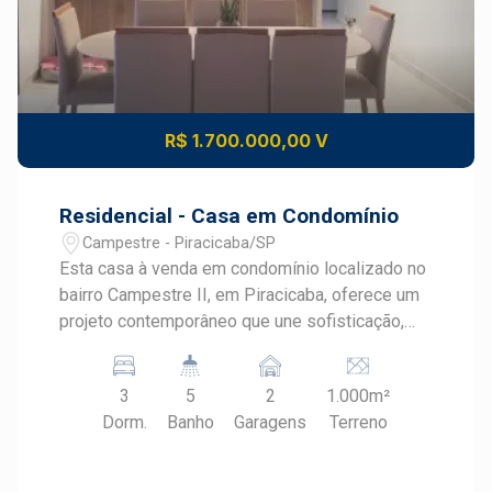
R$ 1.700.000,00 V
Residencial - Casa em Condomínio
Campestre - Piracicaba/SP
Esta casa à venda em condomínio localizado no
bairro Campestre II, em Piracicaba, oferece um
projeto contemporâneo que une sofisticação,
conforto e integração dos ambientes.
Localizada no Condomínio Park Campestre II, a
3
5
2
1.000m²
residência foi projetada pela Pasqualin
Dorm.
Banho
Garagens
Terreno
Arquitetura e proporciona uma experiência
exclusiva de moradia, com amplo terreno, lazer
privativo e excelente padrão construtivo no