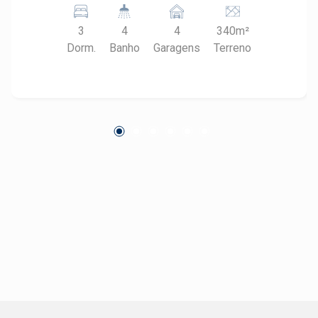
sala de estar com excelente iluminação natural
3
4
4
340m²
Sala de jantar Cozinha com armários planejados
Dorm.
Banho
Garagens
Terreno
Despensa Área de serviço reservada Área
externa completa para lazer e convivência:
Espaço gourmet com churrasqueira Piscina
Banheiro externo de apoio Quarto de despejo
Garagem: 4 vagas no total 2 vagas cobertas 2
vagas descobertas Diferenciais: Ambientes
bem distribuídos Excelente espaço interno e
externo Ideal para famílias que valorizam
conforto e praticidade Aceita financiamento.
Estuda permuta por casa térrea de menor valor
nos bairros Vila Independência, Bairro dos
Alemães ou São Judas.