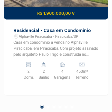
R$ 1.900.000,00 V
Residencial - Casa em Condomínio
Alphaville Piracicaba - Piracicaba/SP
Casa em condomínio à venda no Alphaville
Piracicaba, em Piracicaba. Com projeto assinado
pelo arquiteto Paulo Trigo e construída no
moderno sistema Wood Frame (casa de
madeira), esta residência combina arquitetura
2
2
4
450m²
contemporânea, integração com a natureza e
Dorm.
Banho
Garagens
Terreno
ambientes acolhedores em um dos
condomínios mais exclusivos de Piracicaba.
CARACTERÍSTICAS DO IMÓVEL - 2 dormitórios
- 2 banheiros - Cozinha com ilha central -
Cooktop e forno embutido - Área gourmet
integrada - Piscina privativa - Lago de carpas -