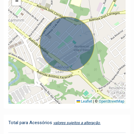
−
Leaflet
|
©
OpenStreetMap
Total para Acessórios
valores sujeitos a alteração.