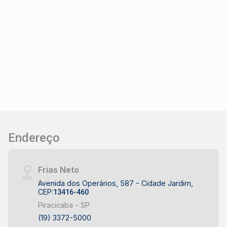
Poço artesiano - 4 garagens - Área construída
de 300 m² - Área do terreno de 459,30 m²
DIFERENCIAIS DO IMÓVEL - Projeto
arquitetônico assinado por Paulo Trigo -
Construção no sistema Wood Frame (casa de
madeira) - Ambientes modernos e integrados -
Excelente conexão entre áreas internas e
externas - Estuda permuta como parte da
negociação LOCALIZAÇÃO E ACESSO -
Localizada no Alphaville Piracicaba, um dos
condomínios mais valorizados de Piracicaba -
Endereço
Fácil acesso às principais vias da cidade -
Próxima a escolas, supermercados,
restaurantes e centros comerciais - Condomínio
Frias Neto
com segurança 24 horas e infraestrutura
Avenida dos Operários, 587 - Cidade Jardim,
completa de lazer - Região planejada que
CEP:
13416-460
proporciona tranquilidade, mobilidade e
Piracicaba - SP
qualidade de vida IDEAL PARA - Casais que
(19) 3372-5000
buscam conforto e exclusividade - Pessoas