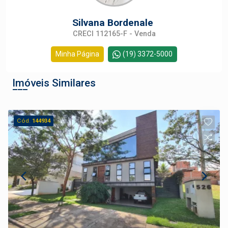
Silvana Bordenale
CRECI 112165-F - Venda
Minha Página
(19) 3372-5000
Imóveis Similares
Cód.
144934