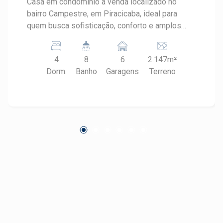
Casa em condomínio à venda localizado no
bairro Campestre, em Piracicaba, ideal para
quem busca sofisticação, conforto e amplos
espaços para viver com exclusividade.
Implantada em um terreno de 2.147 m², a
4
8
6
2.147m²
residência oferece ambientes generosos,
Dorm.
Banho
Garagens
Terreno
excelente iluminação natural e toda a
privacidade de um condomínio de alto padrão,
proporcionando qualidade de vida em uma das
regiões mais valorizadas de Piracicaba.
CARACTERÍSTICAS DO IMÓVEL - Área
construída de 620 m² - Área do terreno de 2.147
m² - 4 dormitórios amplos - Ambientes sociais
amplos e bem iluminados - Cozinha moderna e
funcional - Excelente distribuição dos
ambientes - Ampla área externa - Espaço para
implantação de jardim e piscina - 6 vagas de
garagem DIFERENCIAIS DO IMÓVEL -
Residência com projeto amplo e sofisticado -