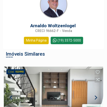
Arnaldo Woltzenlogel
CRECI 96662-F - Venda
Minha Página
(19) 3372-5000
Imóveis Similares
Cód.
153993