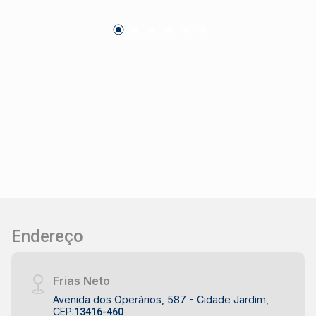
distribuídos com praticidade para atender
moradores e convidados com conforto. A área
social é um convite à convivência: a cozinha
estilo americana se integra harmoniosamente à
sala de estar, criando um ambiente moderno e
acolhedor. Na parte externa, destaque para a
área de lazer com piscina aquecida e espaço
gourmet, perfeitos para curtir bons momentos o
ano todo. Com 4 vagas de garagem, paisagismo
bem cuidado e uma localização privilegiada,
essa casa entrega tudo o que você procura.
Aceita financiamento e uso de FGTS. Estuda
permuta. Agende já a sua visita com um corretor
especialista!
Endereço
Frias Neto
Avenida dos Operários, 587 - Cidade Jardim,
CEP:
13416-460