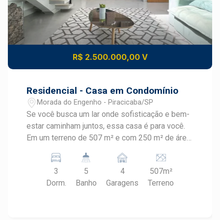
R$ 2.500.000,00 V
Residencial - Casa em Condomínio
Morada do Engenho - Piracicaba/SP
Se você busca um lar onde sofisticação e bem-
estar caminham juntos, essa casa é para você.
Em um terreno de 507 m² e com 250 m² de área
construída, ela foi projetada para oferecer uma
experiência de moradia completa, com
3
5
4
507m²
ambientes amplos, iluminados e funcionais. São
Dorm.
Banho
Garagens
Terreno
3 dormitórios suítes sendo uma delas com
closet, todas com ótima incidência de luz natural
e máxima privacidade. Ao todo, são 5 banheiros