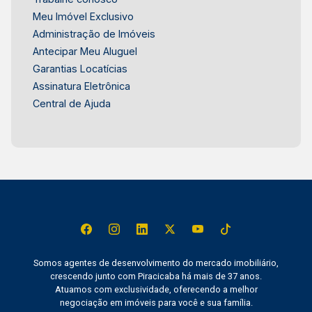
Consultoria de Imóveis, mais de 37 anos no
Meu Imóvel Exclusivo
mercado imobiliário de Piracicaba. Agende sua
Administração de Imóveis
visita.
Antecipar Meu Aluguel
Garantias Locatícias
Assinatura Eletrônica
Central de Ajuda
Somos agentes de desenvolvimento do mercado imobiliário,
crescendo junto com Piracicaba há mais de 37 anos.
Atuamos com exclusividade, oferecendo a melhor
negociação em imóveis para você e sua família.