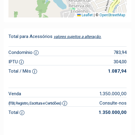
Leaflet
|
©
OpenStreetMap
Total para Acessórios
valores sujeitos a alteração.
Condomínio
783,94
IPTU
304,00
Total / Mês
1.087,94
1.350.000,00
Venda
Consulte-nos
(ITBI, Registro, Escritura e Certidões)
Total
1.350.000,00