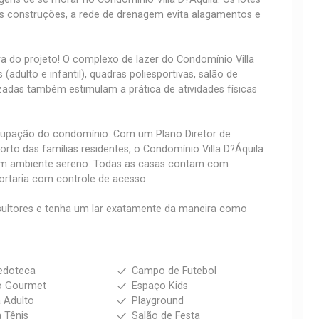
s construções, a rede de drenagem evita alagamentos e
ra do projeto! O complexo de lazer do Condomínio Villa
 (adulto e infantil), quadras poliesportivas, salão de
izadas também estimulam a prática de atividades físicas
ocupação do condomínio. Com um Plano Diretor de
rto das famílias residentes, o Condomínio Villa D?Áquila
 um ambiente sereno. Todas as casas contam com
portaria com controle de acesso.
ltores e tenha um lar exatamente da maneira como
edoteca
Campo de Futebol
o Gourmet
Espaço Kids
a Adulto
Playground
 Tênis
Salão de Festa