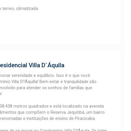
o terreo, climatizada
esidencial Villa D`Áquila
onar serenidade e equilíbrio. Isso é o que você
ínio Villa D?Áquilla! Bem-estar e tranquilidade são
olvido para atender os sonhos de famílias que
!
38.438 metros quadrados e está localizado na avenida
imentos que compõem o Reserva Jequitibá, um bairro
enomadas e instituições de ensino de Piracicaba.
gens de se morar no Condomínio Villa D?Áquila. Os lotes