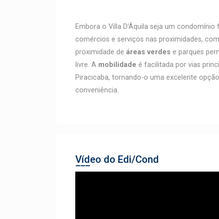
Embora o Villa D'Áquila seja um condomínio 
comércios e serviços nas proximidades, com
proximidade de
áreas verdes
e parques per
livre. A
mobilidade
é facilitada por vias pri
Piracicaba, tornando-o uma excelente opção
conveniência.
Vídeo do Edi/Cond