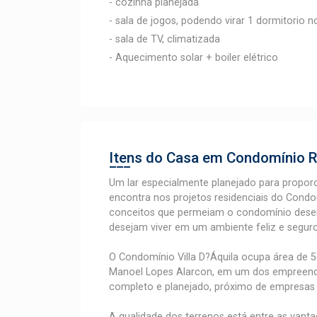
- cozinha planejada
- sala de jogos, podendo virar 1 dormitorio n
- sala de TV, climatizada
- Aquecimento solar + boiler elétrico
Itens do Casa em Condomínio
R
Um lar especialmente planejado para proporci
encontra nos projetos residenciais do Condom
conceitos que permeiam o condomínio desenv
desejam viver em um ambiente feliz e seguro
O Condomínio Villa D?Áquila ocupa área de 5
Manoel Lopes Alarcon, em um dos empreend
completo e planejado, próximo de empresas r
A qualidade dos terrenos está entre as vanta