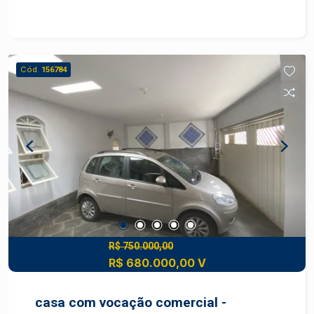
cobertas Localização estratégica em esquina,
proporcionando: - Excelente visibilidade
comercial - Fácil acesso - Alto fluxo de pessoas
e veículos Potencial de adaptação para: -
Cód.
156784
Comércio em geral - Escritório corporativo -
Clínica ou consultório - Residência de alto padrão
Região central com infraestrutura completa,
próxima a: - Comércios variados - Bancos -
Restaurantes - Farmácias - Estacionamentos -
Transporte público - Principais vias da cidade
Não perca essa oportunidade única de viver em
uma das melhores localizações de Piracicaba!
Agende já uma visita e venha conhecer seu novo
lar. Para mais informações, entre em contato
conosco!
R$ 750.000,00
R$ 680.000,00 V
casa com vocação comercial -