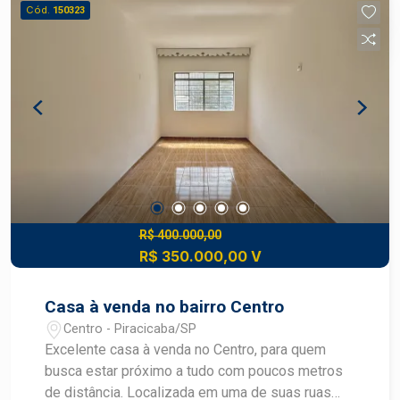
seu futuro com quem é agente de
Cód.
150323
desenvolvimento do mercado imobiliário de
Piracicaba. Agende sua visita!
R$ 400.000,00
R$ 350.000,00 V
Casa à venda no bairro Centro
Centro - Piracicaba/SP
Excelente casa à venda no Centro, para quem
busca estar próximo a tudo com poucos metros
de distância. Localizada em uma de suas ruas