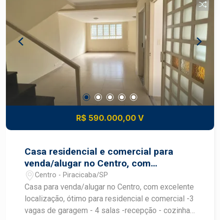
estratégica no Centro de Piracicaba - Ideal para
integrar moradia e negócio em um só lugar
Agende sua visita com a equipe Chaves do
Imóvel!
R$ 590.000,00 V
Casa residencial e comercial para
venda/alugar no Centro, com
excelente localização.
Centro - Piracicaba/SP
Casa para venda/alugar no Centro, com excelente
localização, ótimo para residencial e comercial -3
vagas de garagem - 4 salas -recepção - cozinha