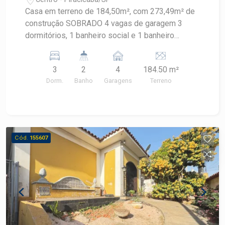
Casa em terreno de 184,50m², com 273,49m² de
construção SOBRADO 4 vagas de garagem 3
dormitórios, 1 banheiro social e 1 banheiro
externo Varias salas Copa / Cozinha Espaço
aberto / quintal
3
2
4
184.50 m²
Dorm.
Banho
Garagens
Terreno
Cód.
155607