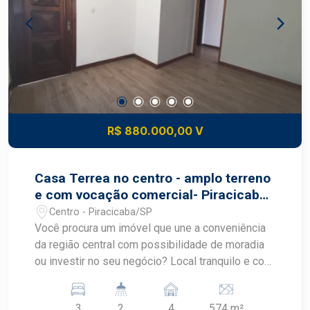
R$ 880.000,00 V
Casa Terrea no centro - amplo terreno
e com vocação comercial- Piracicaba
- SP
Centro - Piracicaba/SP
Você procura um imóvel que une a conveniência
da região central com possibilidade de moradia
ou investir no seu negócio? Local tranquilo e com
grande visibilidade já que o imóvel possui 15 m
de frente. Amplo terreno de 574,28 m², uma
3
2
4
574 m²