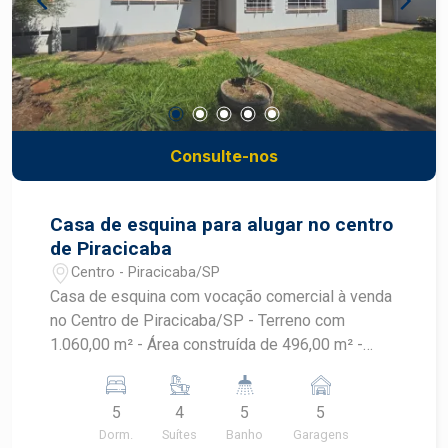
Consulte-nos
Casa de esquina para alugar no centro
de Piracicaba
Centro - Piracicaba/SP
Casa de esquina com vocação comercial à venda
no Centro de Piracicaba/SP - Terreno com
1.060,00 m² - Área construída de 496,00 m² -
Ambientes internos distribuídos em: - 2 salas
amplas - 5 quartos, sendo 4 suítes - 2 banheiros
5
4
5
5
sociais - Área gourmet com churrasqueira -
Dorm.
Suítes
Banho
Garagens
Amplo quintal com piscina - 5 vagas de garagem