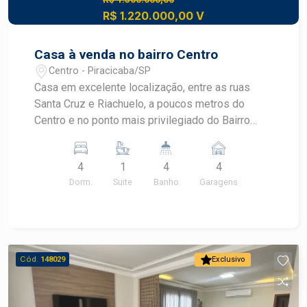
R$ 1.220.000,00 V
Casa à venda no bairro Centro
Centro - Piracicaba/SP
Casa em excelente localização, entre as ruas
Santa Cruz e Riachuelo, a poucos metros do
Centro e no ponto mais privilegiado do Bairro
Alto, oferecendo lazer, comércios e serviços a
poucos metros, além de amplitude e conforto.
4
1
4
4
Fique próximo à Oxxo, Terminal Rodoviário de
Dorm.
Suite
Banho
Garagens
Piracicaba, Terminal de Integração Central, Oficina
Bar, Mc Donald`s, entre outros. - 320m² de área
útil; - 33m de frente para a Rua Santa Cruz; - 4
dormitórios, sendo 1 suíte; - 2 cozinhas; - Área
gourmet. Construa o seu futuro com quem é
Cód.
148029
Exclusivo
agente de desenvolvimento do mercado
imobiliário de Piracicaba. Agende sua visita!