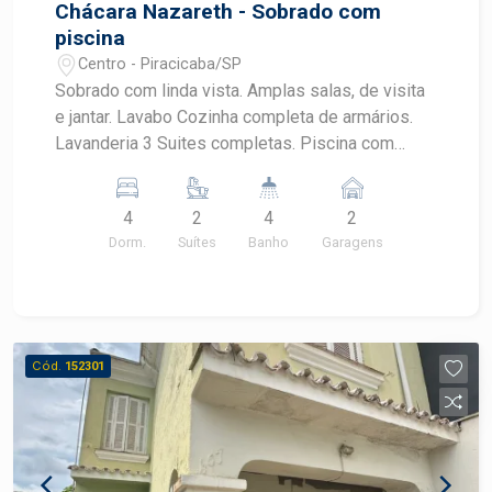
Chácara Nazareth - Sobrado com
piscina
Centro - Piracicaba/SP
Sobrado com linda vista. Amplas salas, de visita
e jantar. Lavabo Cozinha completa de armários.
Lavanderia 3 Suites completas. Piscina com
salão de festas e espaço gourmet. Projeto
PAULO BELATO
4
2
4
2
Dorm.
Suítes
Banho
Garagens
Cód.
152301