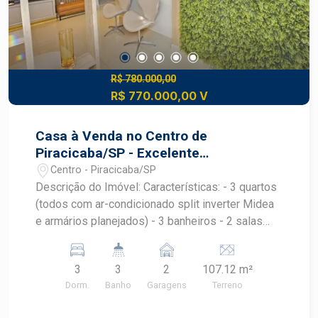
R$ 780.000,00
R$ 770.000,00 V
Casa à Venda no Centro de
Piracicaba/SP - Excelente
Oportunidade Comercial ou
Centro - Piracicaba/SP
Residencial
Descrição do Imóvel: Características: - 3 quartos
(todos com ar-condicionado split inverter Midea
e armários planejados) - 3 banheiros - 2 salas
amplas (sala principal já preparada para recepção
com lavabo e decoração) - Cozinha planejada -
3
3
2
107.12 m²
Lavanderia - Área gourmet com churrasqueira - 2
Dorm.
Banho
Garagens
Terreno
vagas de garagem (com possibilidade de
conversão em mais 2 salas) Diferenciais: -