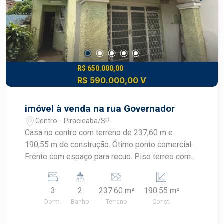
R$ 650.000,00
R$ 590.000,00 V
imóvel à venda na rua Governador
Centro - Piracicaba/SP
Casa no centro com terreno de 237,60 m e
190,55 m de construção. Ótimo ponto comercial.
Frente com espaço para recuo. Piso terreo com
sala grande e cozinha. Quintal com area de
serviço, banheiro e edicula. Piso superior com 3
3
2
237.60 m²
190.55 m²
dormitórios e 1 banheiro.
Dorm.
Banho
Terreno
Const.