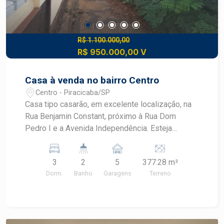
R$ 1.100.000,00
R$ 950.000,00 V
Casa à venda no bairro Centro
Centro - Piracicaba/SP
Casa tipo casarão, em excelente localização, na
Rua Benjamin Constant, próximo à Rua Dom
Pedro I e a Avenida Independência. Esteja
próximo a diversos comércios e serviços como
McDonald`s, Jaú Serve Supermercados, Ótica
3
2
5
377.28 m²
Atual, Brasil Cacau, entre outros. - 315m² de área
Dorm.
Banho
Garagens
Terreno
útil; - 5 salas; - Copa; - Cozinha; - Banheiro social;
- Porão; - Lavanderia; - Quintal com grande salão
comercial independente e banheiro; -
Estacionamento para vários veículos. Construa o