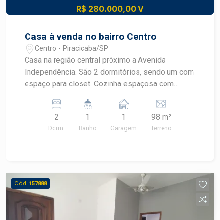
R$ 280.000,00 V
Casa à venda no bairro Centro
Centro - Piracicaba/SP
Casa na região central próximo a Avenida
Independência. São 2 dormitórios, sendo um com
espaço para closet. Cozinha espaçosa com
gabinete. Banheiro social amplo. Área de serviço
coberta. Quarto de despejo no quintal. 1 vaga de
2
1
1
98 m²
garagem com depósito!
Dorm.
Banho
Garagem
Terreno
Cód.
157888