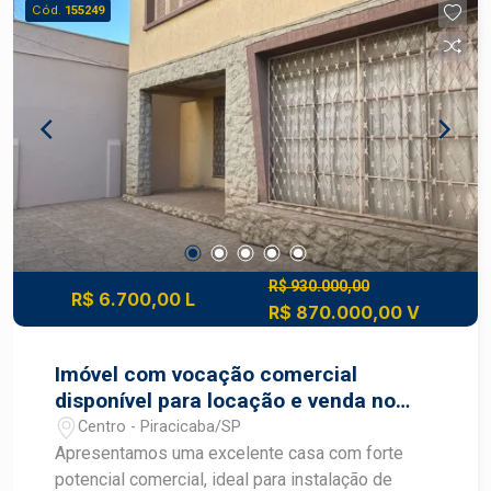
Cód.
155249
R$ 930.000,00
R$ 6.700,00 L
R$ 870.000,00 V
Imóvel com vocação comercial
disponível para locação e venda no
Centro de Piracicaba SP
Centro - Piracicaba/SP
Apresentamos uma excelente casa com forte
potencial comercial, ideal para instalação de