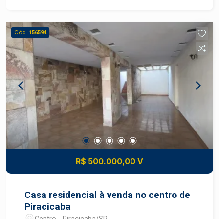
Sistema de segurança com câmeras e cerca
elétrica - Projeto arquitetônico para ponto
comercial disponível - Localização privilegiada:
Cód.
156594
próximo ao Hotel Nacional Inn e Rua Ulchoa Cintra
(polo de clínicas) - Potencial para até 7 salas,
com recepção, copa/café, área e banheiro de
funcionários - Possibilidade de financiamento
bancário Casa duplex com 150 m² de área
construída, totalmente reformada com
acabamento de alto padrão, ideal para clínica,
estética, escritório ou para quem busca uma
residência versátil no coração da cidade. Perfeita
para investidores, profissionais da saúde ou
empresas que buscam um espaço moderno,
R$ 500.000,00 V
funcional e bem localizado. Agende uma visita e
conheça pessoalmente!
Casa residencial à venda no centro de
Piracicaba
Centro - Piracicaba/SP