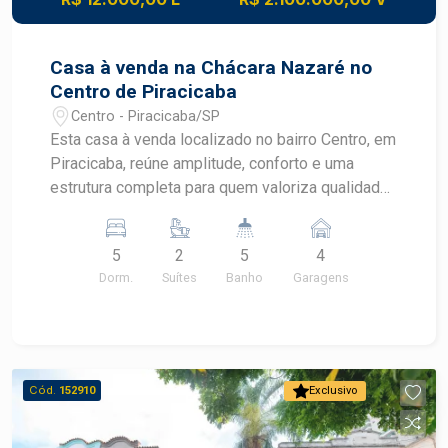
Casa à venda na Chácara Nazaré no
Centro de Piracicaba
Centro - Piracicaba/SP
Esta casa à venda localizado no bairro Centro, em
Piracicaba, reúne amplitude, conforto e uma
estrutura completa para quem valoriza qualidade
de vida. Com ambientes bem distribuídos, amplo
terreno e excelente área de lazer, o imóvel
5
2
5
4
oferece o equilíbrio ideal entre funcionalidade e
Dorm.
Suítes
Banho
Garagens
bem-estar. Localizada no Centro, proporciona
praticidade para o dia a dia sem abrir mão da
privacidade. CARACTERÍSTICAS DO IMÓVEL -
Sala de estar, sala de TV e sala de jantar -
Escritório com ambiente reservado - 3
Cód.
152910
Exclusivo
dormitórios, sendo 2 suítes - 5 banheiros -
Cozinha planejada - Lavanderia coberta - Área