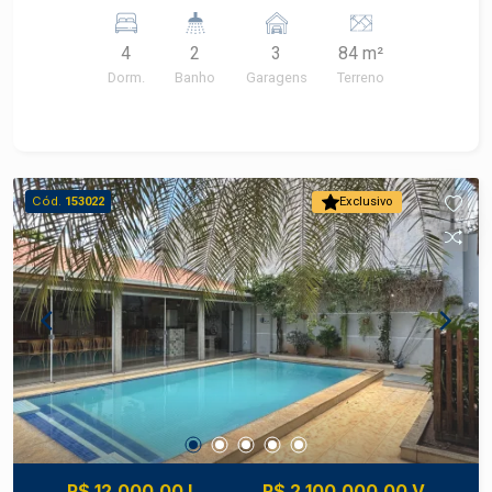
com armário - 2 banheiros
4
2
3
84 m²
Dorm.
Banho
Garagens
Terreno
Cód.
153022
Exclusivo
R$ 12.000,00 L
R$ 2.100.000,00 V