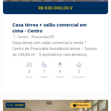
R$ 830.000,00 V
Casa térrea + salão comercial em
cima - Centro
Centro - Piracicaba/SP
Casa térrea com salão comercial à venda ?
Centro de Piracicaba Residência térrea: - Terreno
de 246,84 m² - 3 dormitórios com armários
planejados e ar-condicionado - 1 suíte com box
de vidro temperado - Banheiros com box de vidro
3
1
4
2
temperado - Sala de estar espaçosa - Cozinha
Dorm.
Suite
Banho
Garagens
com armários planejados - Despensa -
Lavanderia independente - Área gourmet com
quintal gramado - Garagem para 2 veículos Salão
comercial no piso superior: - Espaço amplo,
iluminado e climatizado - Copa de apoio -
Cód.
153443
Exclusivo
Banheiro privativo Diferenciais: - Localização