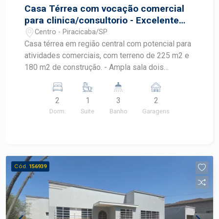
Casa Térrea com vocação comercial
para clinica/consultorio - Excelente
local - Piracicaba - SP
Centro - Piracicaba/SP
Casa térrea em região central com potencial para
atividades comerciais, com terreno de 225 m2 e
180 m2 de construção. - Ampla sala dois
ambientes, com lavabo - Cozinha tipo americana
completa de armários planejados , cook top, coifa
2
1
3
2
e forno, com acabamentos e metais de primeira
Dorm.
Suite
Banho
Garagens
linha - dois dormitórios, sendo 01 suite, com
planejados e ar condicionado. - Edicula com
churrasqueira, despejo lavanderia e banheiro - 02
vagas de garagem, sendo uma coberta e uma
descoberta - Proxima á Rua do Porto, Engenho
Cód.
156939
Central , e a todas atividades comerciais do
centro da cidade. - Estuda permuta .