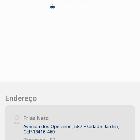
de festa. Piscina na cobertura com vista incrível
para a cidade, perfeito para relaxar e socializar.
Localização: próximo a serviços, transporte
público, comércios e com fácil acesso a
principais vias da cidade.
Endereço
Frias Neto
Avenida dos Operários, 587 - Cidade Jardim,
CEP:
13416-460
Piracicaba - SP