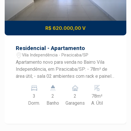
R$ 620.000,00 V
Residencial - Apartamento
Vila Independência - Piracicaba/SP
Apartamento novo para venda no Bairro Vila
Independência, em Piracicaba/SP: - 78m² de
área útil; - sala 02 ambientes com rack e painel
para tv; - cozinha com armário planejado; -
lavanderia com armário planejado; - 03
3
2
2
78m²
dormitórios todos com armário embutido, sendo
Dorm.
Banho
Garagens
A. Útil
01 suíte; - 02 banheiros com cuba: social e da
suíte; - Varanda gourmet com armário planejado;
- 2 Vagas de estacionamento tipo gaveta. Área
de lazer conta com espaço para academia, salão