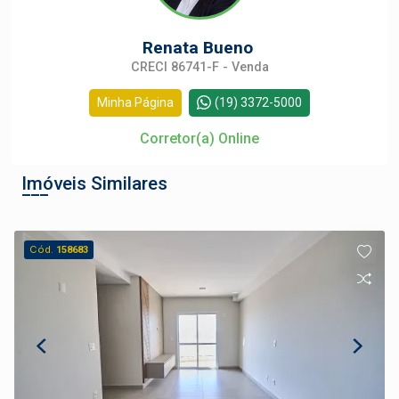
Renata Bueno
CRECI 86741-F - Venda
Minha Página
(19) 3372-5000
Corretor(a) Online
Imóveis Similares
Cód.
158683