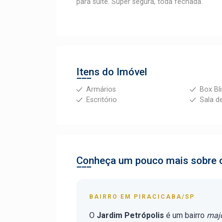
para suíte. Super segura, toda fechada.
Itens do Imóvel
Armários
Box Bl
Escritório
Sala d
Conheça um pouco mais sobre o
BAIRRO EM PIRACICABA/SP
O
Jardim Petrópolis
é um bairro
majo