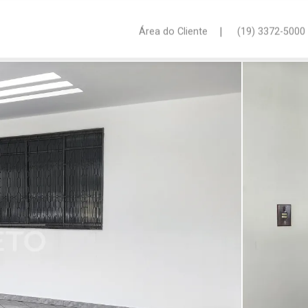
|
Área do Cliente
(19) 3372-5000