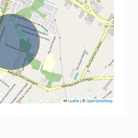
Leaflet
|
©
OpenStreetMap