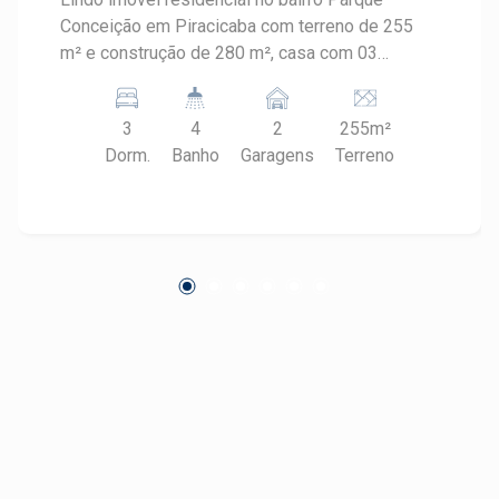
Conceição em Piracicaba com terreno de 255
m² e construção de 280 m², casa com 03
dormitórios sendo um suite, todos planejados
com armários e ar condicionado, cozinha
3
4
2
255m²
americana com armários, forno, cooktop, coifa,
Dorm.
Banho
Garagens
Terreno
sala dois ambientes bem ampla, sala home de
TV, garagem para 02 carros com portão
eletrônico de abertura e fechamento rápido, área
gourmet com churrasqueira, salão de festa.