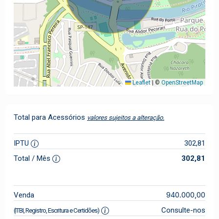
Leaflet
|
©
OpenStreetMap
Total para Acessórios
valores sujeitos a alteração.
IPTU
302,81
Total / Mês
302,81
940.000,00
Venda
Consulte-nos
(ITBI, Registro, Escritura e Certidões)