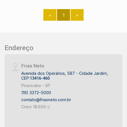
acesso às áreas centrais da cidade. Esteja a
poucos metros de Predilletta Pizza, Ponto de
«
1
»
Esfiha Pompéia, Monster Dog, Varejão Dois
Irmãos. Construa o seu futuro com quem é
agente de desenvolvimento do mercado
imobiliário de Piracicaba.
Endereço
Frias Neto
Avenida dos Operários, 587 - Cidade Jardim,
CEP:
13416-460
Piracicaba - SP
(19) 3372-5000
contato@friasneto.com.br
Creci: 18.650-J