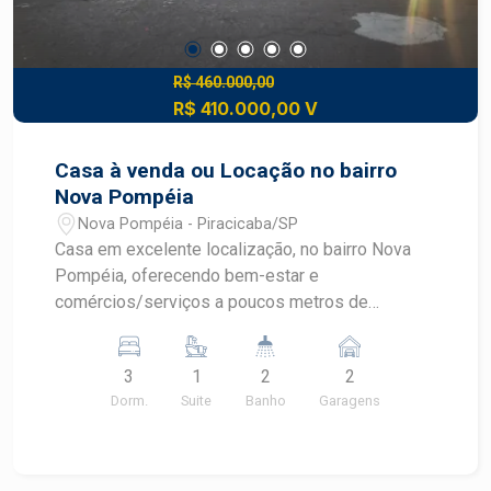
R$ 460.000,00
R$ 410.000,00 V
Casa à venda ou Locação no bairro
Nova Pompéia
Nova Pompéia - Piracicaba/SP
Casa em excelente localização, no bairro Nova
Pompéia, oferecendo bem-estar e
comércios/serviços a poucos metros de
distância. - 124m² de área útil; - Casa em rua sem
saída; - 3 dormitórios, todos com armários, sendo
3
1
2
2
1 suíte; - Sala para 2 ambientes; - Cozinha com
Dorm.
Suite
Banho
Garagens
armários planejados; - Quintal; - 2 vagas de
garagem. More próximo às avenidas Pompéia e
Rio das Pedras, dois dos mais importantes
corredores comerciais do bairro que também dão