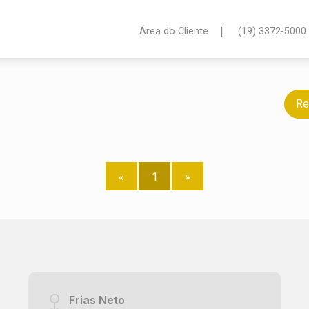
|
Área do Cliente
(19) 3372-5000
Re
«
1
»
Frias Neto