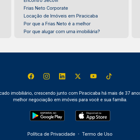
Encontro Secovi
Frias Neto Corporate
Locação de Imóveis em Piracicaba
Por que a Frias Neto é a melhor
Por que alugar com uma imobiliária?
do imobiliário, crescendo junto com Piracicaba há mais de 37 ano
melhor negociação em imóveis para você e sua família.
Política de Privacidade
-
Termo de Uso