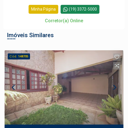
Minha Página
(19) 3372-5000
Corretor(a) Online
Imóveis Similares
Cód.
148705