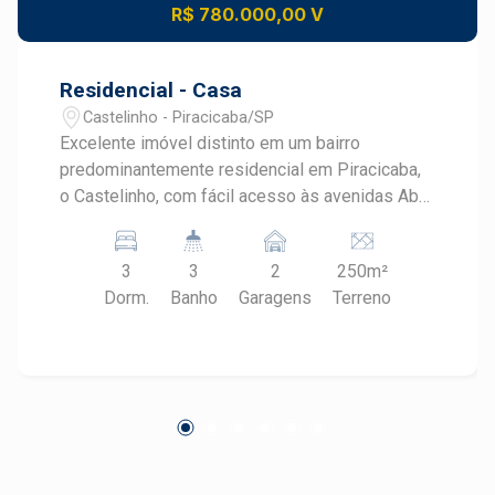
R$ 780.000,00 V
Residencial - Casa
Castelinho - Piracicaba/SP
Excelente imóvel distinto em um bairro
predominantemente residencial em Piracicaba,
o Castelinho, com fácil acesso às avenidas Abel
Francisco Pereira, Rui Teixeira Mendes e Jaime
Pereira. More próximo a uma ótima
3
3
2
250m²
infraestrutura em comércios e serviços como
Dorm.
Banho
Garagens
Terreno
Padaria Q Pãozinho, Restaurante Palatino
Paulista, ConstruVip, entre outros. - 234m² de
área útil; - Ampla sala de estar; - Escritório; - 3
dormitórios, sendo 1 suíte; - Banheiro social; -
Sala de jantar; - Cozinha; - Espaço gourmet com
churrasqueira; - 2 vagas de garagem cobertas.
Observação: Estuda permuta com bens de até
20% do valor e financiamento. Construa o seu