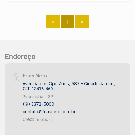
gourmet com churrasqueira e piscina. Construa o
seu futuro com quem é agente de
desenvolvimento do mercado imobiliário de
«
1
»
Piracicaba. Agende sua visita!
Endereço
Frias Neto
Avenida dos Operários, 587 - Cidade Jardim,
CEP:
13416-460
Piracicaba - SP
(19) 3372-5000
contato@friasneto.com.br
Creci: 18.650-J