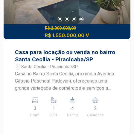
R$ 2.000.000,00
R$ 1.550.000,00 V
Casa para locação ou venda no bairro
Santa Cecília - Piracicaba/SP
Santa Cecília - Piracicaba/SP
Casa no Bairro Santa Cecília, próximo à Avenida
Cássio Paschoal Padovani, oferecendo uma
grande variedade de comércios e serviços a
poucos metros. - 268,63m² de área útil; - 3
dormitórios, sendo 1 suíte, todos com persianas
3
1
4
2
automatizadas e ar condicionado; - Ampla sala 2
Dorm.
Suite
Banho
Garagens
ambientes; - Cozinha planejada e área de serviço;
- 2 banheiros no nível térreo; - Subsolo com sala
e ar condicionado; - Despensa e banheiro; - Área