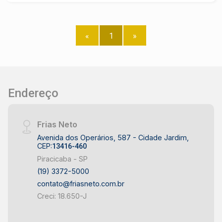
quem é agente de desenvolvimento do mercado
imobiliário de Piracicaba. Agende sua visita!
«
1
»
Endereço
Frias Neto
Avenida dos Operários, 587 - Cidade Jardim,
CEP:
13416-460
Piracicaba - SP
(19) 3372-5000
contato@friasneto.com.br
Creci: 18.650-J