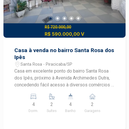
R$ 720.000,00
R$ 590.000,00 V
Casa à venda no bairro Santa Rosa dos
Ipês
Santa Rosa - Piracicaba/SP
Casa em excelente ponto do bairro Santa Rosa
dos Ipês, próximo à Avenida Archimedes Dutra,
concedendo fácil acesso à diversos comércios e
serviços e outras áreas da cidade. - 259,10m² de
área útil; - Sala; - 2 dormitórios; - Banheiro social;
4
2
4
2
- Cozinha; - Lavanderia; - Sala com sacada e suíte
Dorm.
Suítes
Banho
Garagens
ampla; - Edícula com sala, banheiro social e 1
dormitório com closet; - 2 vagas de garagem; -
Portão eletrônico. Construa o seu futuro com